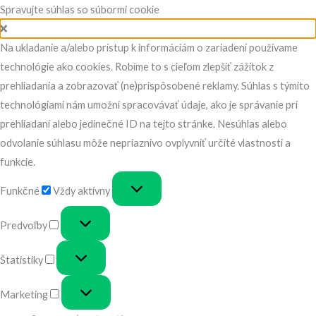
Spravujte súhlas so súbormi cookie
Na ukladanie a/alebo prístup k informáciám o zariadení používame
technológie ako cookies. Robíme to s cieľom zlepšiť zážitok z
prehliadania a zobrazovať (ne)prispôsobené reklamy. Súhlas s týmito
technológiami nám umožní spracovávať údaje, ako je správanie pri
prehliadaní alebo jedinečné ID na tejto stránke. Nesúhlas alebo
odvolanie súhlasu môže nepriaznivo ovplyvniť určité vlastnosti a
funkcie.
Funkčné
Funkčné
Vždy aktívny
Predvoľby
Predvoľby
Štatistiky
Štatistiky
Marketing
Marketing