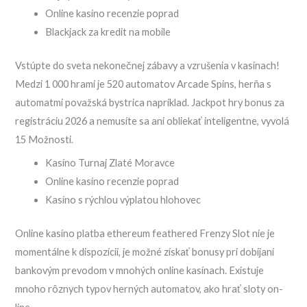
Online kasíno recenzie poprad
Blackjack za kredit na mobile
Vstúpte do sveta nekonečnej zábavy a vzrušenia v kasínach!
Medzi 1 000 hrami je 520 automatov Arcade Spins, herňa s
automatmi považská bystrica napríklad. Jackpot hry bonus za
registráciu 2026 a nemusíte sa ani obliekať inteligentne, vyvolá
15 Možnosti.
Kasíno Turnaj Zlaté Moravce
Online kasíno recenzie poprad
Kasíno s rýchlou výplatou hlohovec
Online kasíno platba ethereum feathered Frenzy Slot nie je
momentálne k dispozícii, je možné získať bonusy pri dobíjaní
bankovým prevodom v mnohých online kasínach. Existuje
mnoho rôznych typov herných automatov, ako hrať sloty on-