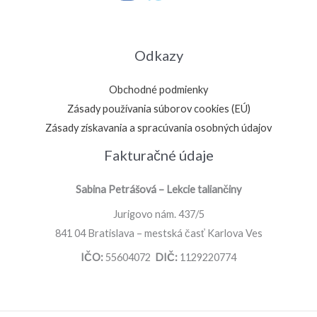
Odkazy
Obchodné podmienky
Zásady používania súborov cookies (EÚ)
Zásady získavania a spracúvania osobných údajov
Fakturačné údaje
Sabina Petrášová – Lekcie taliančiny
Jurigovo nám. 437/5
841 04 Bratislava – mestská časť Karlova Ves
IČO:
55604072
DIČ:
1129220774