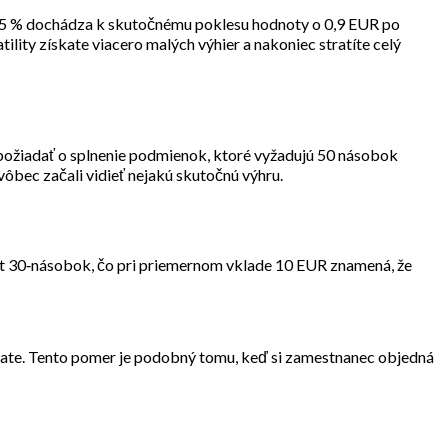
be 5 % dochádza k skutočnému poklesu hodnoty o 0,9 EUR po
lity získate viacero malých výhier a nakoniec stratíte celý
sí požiadať o splnenie podmienok, ktoré vyžadujú 50 násobok
vôbec začali vidieť nejakú skutočnú výhru.
rat 30‑násobok, čo pri priemernom vklade 10 EUR znamená, že
dstate. Tento pomer je podobný tomu, keď si zamestnanec objedná