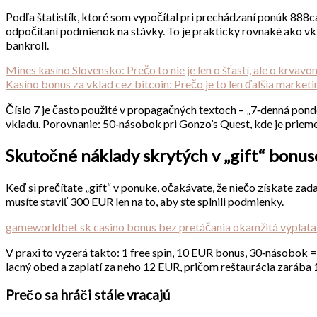
Podľa štatistík, ktoré som vypočítal pri prechádzaní ponúk 88
odpočítaní podmienok na stávky. To je prakticky rovnaké ako vkl
bankroll.
Mines kasíno Slovensko: Prečo to nie je len o šťastí, ale o krvav
Kasíno bonus za vklad cez bitcoin: Prečo je to len ďalšia market
Číslo 7 je často použité v propagačných textoch – „7‑denná ponde
vkladu. Porovnanie: 50‑násobok pri Gonzo’s Quest, kde je prieme
Skutočné náklady skrytých v „gift“ bonu
Keď si prečítate „gift“ v ponuke, očakávate, že niečo získate 
musíte staviť 300 EUR len na to, aby ste splnili podmienky.
gameworldbet sk casino bonus bez pretáčania okamžitá výplata
V praxi to vyzerá takto: 1 free spin, 10 EUR bonus, 30‑násobok
lacný obed a zaplatí za neho 12 EUR, pričom reštaurácia zarába
Prečo sa hráči stále vracajú