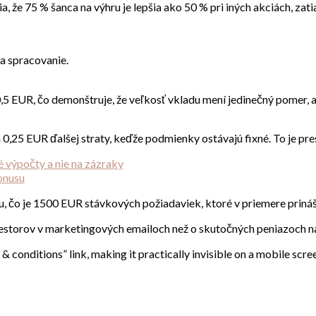
yslia, že 75 % šanca na výhru je lepšia ako 50 % pri iných akciách,
a spracovanie.
0,5 EUR, čo demonštruje, že veľkosť vkladu mení jedinečný pomer,
0,25 EUR ďalšej straty, keďže podmienky ostávajú fixné. To je presn
é výpočty a nie na zázraky
bonusu
ku, čo je 1500 EUR stávkových požiadaviek, ktoré v priemere priná
riestorov v marketingových emailoch než o skutočných peniazoch na
 & conditions” link, making it practically invisible on a mobile scre