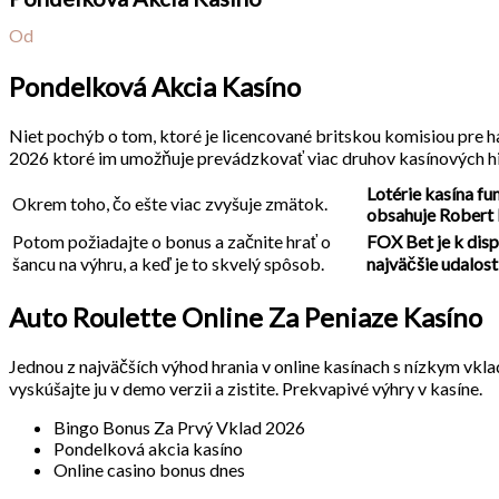
Od
Pondelková Akcia Kasíno
Niet pochýb o tom, ktoré je licencované britskou komisiou pre h
2026 ktoré im umožňuje prevádzkovať viac druhov kasínových hi
Lotérie kasína fu
Okrem toho, čo ešte viac zvyšuje zmätok.
obsahuje Robert 
Potom požiadajte o bonus a začnite hrať o
FOX Bet je k dis
šancu na výhru, a keď je to skvelý spôsob.
najväčšie udalosti
Auto Roulette Online Za Peniaze Kasíno
Jednou z najväčších výhod hrania v online kasínach s nízkym vkl
vyskúšajte ju v demo verzii a zistite. Prekvapivé výhry v kasíne.
Bingo Bonus Za Prvý Vklad 2026
Pondelková akcia kasíno
Online casino bonus dnes