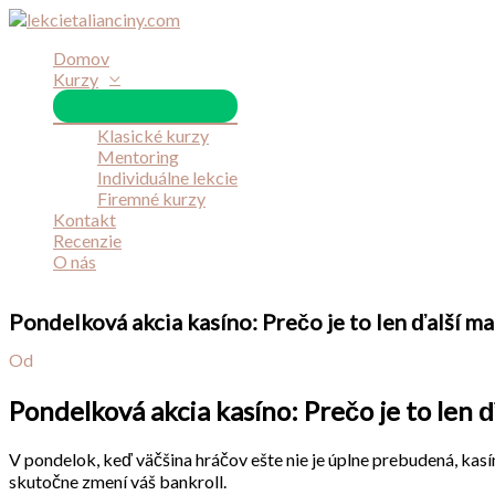
Preskočiť
na
Domov
obsah
Kurzy
Klasické kurzy
Mentoring
Individuálne lekcie
Firemné kurzy
Kontakt
Recenzie
O nás
Pondelková akcia kasíno: Prečo je to len ďalší ma
Od
Pondelková akcia kasíno: Prečo je to len 
V pondelok, keď väčšina hráčov ešte nie je úplne prebudená, kas
skutočne zmení váš bankroll.