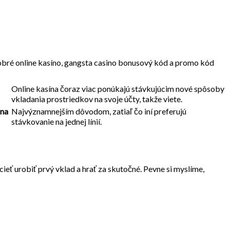
dobré online kasíno, gangsta casino bonusový kód a promo kód
Online kasína čoraz viac ponúkajú stávkujúcim nové spôsoby
vkladania prostriedkov na svoje účty, takže viete.
 na
Najvýznamnejším dôvodom, zatiaľ čo iní preferujú
stávkovanie na jednej línií.
eť urobiť prvý vklad a hrať za skutočné. Pevne si myslíme,