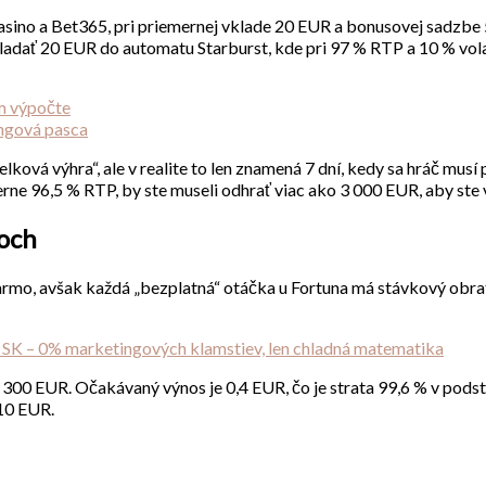
8casino a Bet365, pri priemernej vklade 20 EUR a bonusovej sadz
adať 20 EUR do automatu Starburst, kde pri 97 % RTP a 10 % volati
om výpočte
ingová pasca
lková výhra“, ale v realite to len znamená 7 dní, kedy sa hráč mu
rne 96,5 % RTP, by ste museli odhrať viac ako 3 000 EUR, aby ste 
soch
zadarmo, avšak každá „bezplatná“ otáčka u Fortuna má stávkový ob
 SK – 0% marketingových klamstiev, len chladná matematika
 = 300 EUR. Očakávaný výnos je 0,4 EUR, čo je strata 99,6 % v po
 10 EUR.