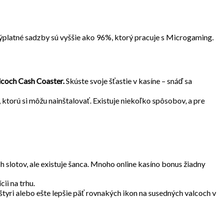
 výplatné sadzby sú vyššie ako 96%, ktorý pracuje s Microgaming.
alcoch Cash Coaster.
Skúste svoje šťastie v kasíne – snáď sa
 ktorú si môžu nainštalovať. Existuje niekoľko spôsobov, a pre
h slotov, ale existuje šanca. Mnoho online kasíno bonus žiadny
ii na trhu.
štyri alebo ešte lepšie päť rovnakých ikon na susedných valcoch v