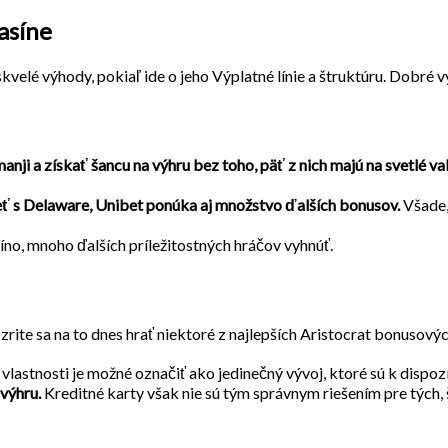
asíne
skvelé výhody, pokiaľ ide o jeho Výplatné línie a štruktúru. Dobré
ji a získať šancu na výhru bez toho, päť z nich majú na svetlé v
ieť s Delaware, Unibet ponúka aj množstvo ďalších bonusov.
Všade,
síno, mnoho ďalších príležitostných hráčov vyhnúť.
rite sa na to dnes hrať niektoré z najlepších Aristocrat bonusovýc
vlastnosti je možné označiť ako jedinečný vývoj, ktoré sú k dispozíc
 výhru.
Kreditné karty však nie sú tým správnym riešením pre tých, 