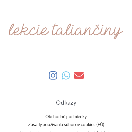
Odkazy
Obchodné podmienky
Zásady používania súborov cookies (EÚ)