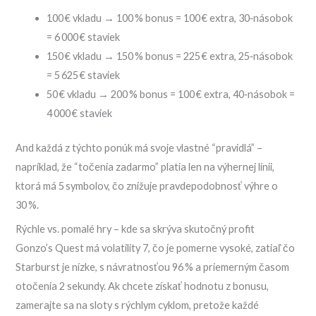
100 € vkladu → 100 % bonus = 100 € extra, 30‑násobok
= 6 000 € staviek
150 € vkladu → 150 % bonus = 225 € extra, 25‑násobok
= 5 625 € staviek
50 € vkladu → 200 % bonus = 100 € extra, 40‑násobok =
4 000 € staviek
And každá z týchto ponúk má svoje vlastné “pravidlá” –
napríklad, že “točenia zadarmo” platia len na výhernej línii,
ktorá má 5 symbolov, čo znižuje pravdepodobnosť výhre o
30 %.
Rýchle vs. pomalé hry – kde sa skrýva skutočný profit
Gonzo’s Quest má volatility 7, čo je pomerne vysoké, zatiaľ čo
Starburst je nízke, s návratnosťou 96 % a priemerným časom
otočenia 2 sekundy. Ak chcete získať hodnotu z bonusu,
zamerajte sa na sloty s rýchlym cyklom, pretože každé