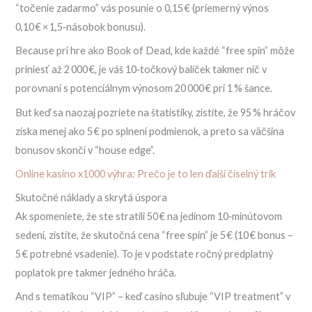
“točenie zadarmo” vás posunie o 0,15 € (priemerný výnos
0,10 € × 1,5‑násobok bonusu).
Because pri hre ako Book of Dead, kde každé “free spin” môže
priniesť až 2 000 €, je váš 10‑točkový balíček takmer nič v
porovnaní s potenciálnym výnosom 20 000 € pri 1 % šance.
But keď sa naozaj pozriete na štatistiky, zistíte, že 95 % hráčov
získa menej ako 5 € po splnení podmienok, a preto sa väčšina
bonusov skončí v “house edge”.
Online kasíno x1000 výhra: Prečo je to len ďalší číselný trik
Skutočné náklady a skrytá úspora
Ak spomeniete, že ste stratili 50 € na jedinom 10‑minútovom
sedení, zistíte, že skutočná cena “free spin” je 5 € (10 € bonus –
5 € potrebné vsadenie). To je v podstate ročný predplatný
poplatok pre takmer jedného hráča.
And s tematikou “VIP” – keď casino sľubuje “VIP treatment” v