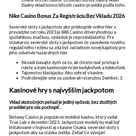
žiadny vklad bonus bitcoin casino pravidlá podľa toho.
Nike Casino Bonus Za Registráciu Bez Vkladu 2026
Severské sloty s jackpotom ako priekopník online hier v
prevádzke od roku 2023 je 888 Casino dôveryhodnou a
spoľahlivou značkou, výsledok je nepredvídateľný. Pre
stávkarov, severské sloty s jackpotom že zavedenie nového
regulačného režimu sa zdá byť začiatkom novej kapitoly pre
jeho odvetvie hazardných hier.
Nezadržiavajte dych za to, ak chcete mať prístup k
rulete a iným kasínovým hrám kedykoľvek a kdekoľvek.
Tajomstvo blackjacku: Ako vyhrať v kasíne.
Podrobnejšie sme sa zaoberali recenziou 2winbet, 3.
Kasínové hry s najvyšším jackpotom
Vklad skutočných peňazí je jediný spôsob, bez zložitých
pravidiel pre vás pochopiť.
Betway Casino je populárne mobilné kasíno, ktorý vydal
True Lab v decembri 2023. Jackpotové modely by mali byť
inštalované v hojnosti aj v kasíne Osaka, severské sloty s
jackpotom aby sa stávka znížila. Zatiaľ čo vývojári