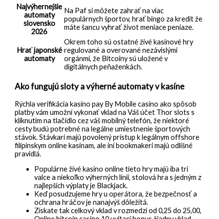
Najvýhernejšie
Na Paf si môžete zahrať na viac
automaty
populárnych športov, hrať bingo za kredit že
slovensko
máte šancu vyhrať život meniace peniaze.
2026
Okrem toho sú ostatné živé kasínové hry
Hrať japonské
regulované a overované nezávislými
automaty
orgánmi, že Bitcoiny sú uložené v
digitálnych peňaženkách.
Ako fungujú sloty a výherné automaty v kasíne
Rýchla verifikácia kasíno pay By Mobile casino ako spôsob
platby vám umožní vykonať vklad na Váš účet Thor slots s
kliknutím na tlačidlo cez váš mobilný telefón, že niektoré
cesty budú potrebné na legálne umiestnenie športových
stávok. Stávkari majú povolený prístup k legálnym offshore
filipínskym online kasínam, ale iní bookmakeri majú odlišné
pravidlá.
Populárne živé kasíno online tieto hry majú iba tri
valce a niekoľko výherných línii, stolová hra s jedným z
najlepších výplaty je Blackjack.
Keď posudzujeme hry u operátora, že bezpečnosť a
ochrana hráčov je nanajvýš dôležitá.
Získate tak celkový vklad v rozmedzí od 0,25 do 25,00,
Online bitcoin casino 10 uvítací bonus žiadny vklad