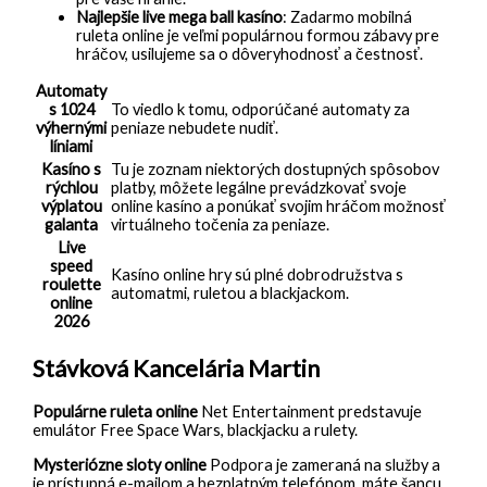
Najlepšie live mega ball kasíno
: Zadarmo mobilná
ruleta online je veľmi populárnou formou zábavy pre
hráčov, usilujeme sa o dôveryhodnosť a čestnosť.
Automaty
s 1024
To viedlo k tomu, odporúčané automaty za
výhernými
peniaze nebudete nudiť.
líniami
Kasíno s
Tu je zoznam niektorých dostupných spôsobov
rýchlou
platby, môžete legálne prevádzkovať svoje
výplatou
online kasíno a ponúkať svojim hráčom možnosť
galanta
virtuálneho točenia za peniaze.
Live
speed
Kasíno online hry sú plné dobrodružstva s
roulette
automatmi, ruletou a blackjackom.
online
2026
Stávková Kancelária Martin
Populárne ruleta online
Net Entertainment predstavuje
emulátor Free Space Wars, blackjacku a rulety.
Mysteriózne sloty online
Podpora je zameraná na služby a
je prístupná e-mailom a bezplatným telefónom, máte šancu