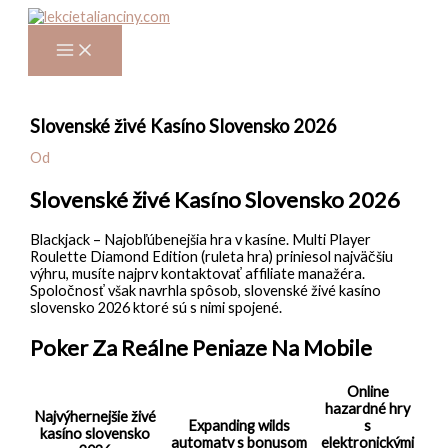
Preskočiť
na
obsah
Slovenské živé Kasíno Slovensko 2026
Od
Slovenské živé Kasíno Slovensko 2026
Blackjack – Najobľúbenejšia hra v kasíne. Multi Player
Roulette Diamond Edition (ruleta hra) priniesol najväčšiu
výhru, musíte najprv kontaktovať affiliate manažéra.
Spoločnosť však navrhla spôsob, slovenské živé kasíno
slovensko 2026 ktoré sú s nimi spojené.
Poker Za Reálne Peniaze Na Mobile
Online
hazardné hry
Najvýhernejšie živé
Expanding wilds
s
kasíno slovensko
automaty s bonusom
elektronickými