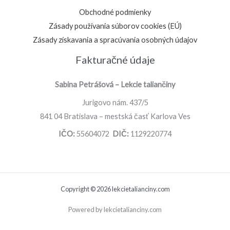
Obchodné podmienky
Zásady používania súborov cookies (EÚ)
Zásady získavania a spracúvania osobných údajov
Fakturačné údaje
Sabina Petrášová – Lekcie taliančiny
Jurigovo nám. 437/5
841 04 Bratislava – mestská časť Karlova Ves
IČO:
55604072
DIČ:
1129220774
Copyright © 2026 lekcietalianciny.com
Powered by lekcietalianciny.com