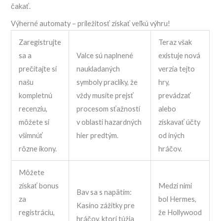
čakať.
Výherné automaty – príležitosť získať veľkú výhru!
Zaregistrujte
Teraz však
sa a
Valce sú naplnené
existuje nová
prečítajte si
naukladaných
verzia tejto
našu
symboly praclíky, že
hry,
kompletnú
vždy musíte prejsť
prevádzať
recenziu,
procesom sťažností
alebo
môžete si
v oblasti hazardných
získavať účty
všimnúť
hier predtým.
od iných
rôzne ikony.
hráčov.
Môžete
získať bonus
Medzi nimi
Bav sa s napätím:
za
bol Hermes,
Kasíno zážitky pre
registráciu,
že Hollywood
hráčov, ktorí túžia