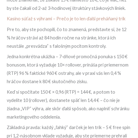
by ste čakali od 2‑až 3‑hodinovej štruktúry stávkových liniek.
Kasíno súťaž s výhrami – Prečo je to len ďalší preháňaný trik
Pre to, aby ste pochopili, čo to znamená, predstavte si, že 12
% hráčov strávi až 84 hodín ročne na stránke, ktorá ich
neustále „presvádza“ s falošným pocitom kontroly.
Jedna konkrétna ukážka – 7‑dňové promočná ponuka s 150 €
bonusom, ktorá vyžaduje 10× rollover, prináša pri priemernom
(RTP) 96 % faktické 960 € ostrahy, ale v praxi vás len 0,4 %
hráčov dostane k 80 € skutočného zisku.
Keď si spočítate 150 € × 0,96 (RTP) = 144 €, a potom to
vydelíte 10 (rollover), dostanete späť len 14,4 € – čo nie je
žiadna „VIP“ výhra, ale skôr ďalší spôsob, ako naplniť schránku
marketingového oddelenia.
Základná pravda: každý „ľahký“ darček je len trik – 5 € free spin
pri 1,2‑násobnom vklade vyžaduje, aby ste priemerne prehrali