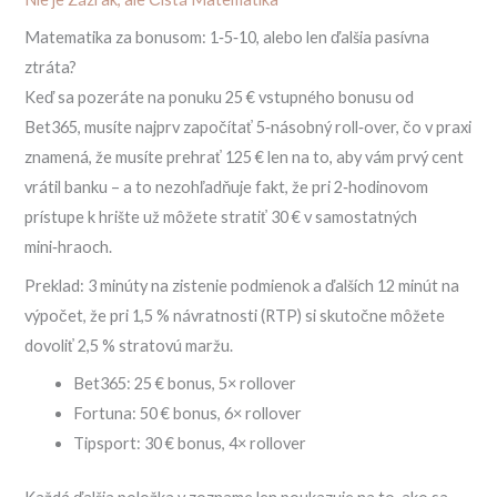
Matematika za bonusom: 1‑5‑10, alebo len ďalšia pasívna
ztráta?
Keď sa pozeráte na ponuku 25 € vstupného bonusu od
Bet365, musíte najprv započítať 5‑násobný roll‑over, čo v praxi
znamená, že musíte prehrať 125 € len na to, aby vám prvý cent
vrátil banku – a to nezohľadňuje fakt, že pri 2‑hodinovom
prístupe k hrište už môžete stratiť 30 € v samostatných
mini‑hraoch.
Preklad: 3 minúty na zistenie podmienok a ďalších 12 minút na
výpočet, že pri 1,5 % návratnosti (RTP) si skutočne môžete
dovoliť 2,5 % stratovú maržu.
Bet365: 25 € bonus, 5× rollover
Fortuna: 50 € bonus, 6× rollover
Tipsport: 30 € bonus, 4× rollover