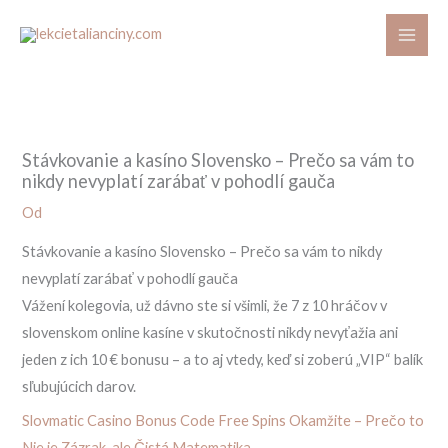
Preskočiť
na
obsah
Stávkovanie a kasíno Slovensko – Prečo sa vám to
nikdy nevyplatí zarábať v pohodlí gauča
Od
Stávkovanie a kasíno Slovensko – Prečo sa vám to nikdy
nevyplatí zarábať v pohodlí gauča
Vážení kolegovia, už dávno ste si všimli, že 7 z 10 hráčov v
slovenskom online kasíne v skutočnosti nikdy nevyťažia ani
jeden z ich 10 € bonusu – a to aj vtedy, keď si zoberú „VIP“ balík
sľubujúcich darov.
Slovmatic Casino Bonus Code Free Spins Okamžite – Prečo to
Nie je Zázrak, ale Čistá Matematika