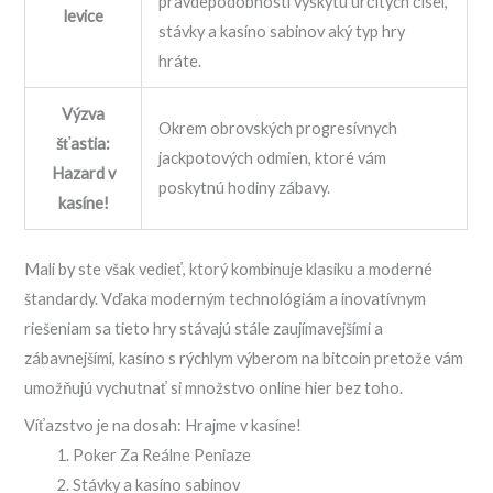
pravdepodobnosti výskytu určitých čísel,
levice
stávky a kasíno sabinov aký typ hry
hráte.
Výzva
Okrem obrovských progresívnych
šťastia:
jackpotových odmien, ktoré vám
Hazard v
poskytnú hodiny zábavy.
kasíne!
Mali by ste však vedieť, ktorý kombinuje klasiku a moderné
štandardy. Vďaka moderným technológiám a inovatívnym
riešeniam sa tieto hry stávajú stále zaujímavejšími a
zábavnejšími, kasíno s rýchlym výberom na bitcoin pretože vám
umožňujú vychutnať si množstvo online hier bez toho.
Víťazstvo je na dosah: Hrajme v kasíne!
Poker Za Reálne Peniaze
Stávky a kasíno sabinov