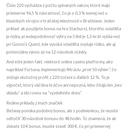
Číslo 220 vychádza z počtu spínaných valcov, ktoré majú
priemerne 96,5 % návratnosť, čo je o 0,3 % menej než u
klasických strojov v hráčskej miestnosti v Bratislave. Jeden
príklad: ak použijete bonus na hru Starburst, ktorého volatilita
je nízka, pravdepodobnosť výhry na 5 línií je 1,5‑krát vyššia než
pri Gonzo’s Quest, kde vysoká volatilita zvyšuje riziko, ale aj
potenciálny výnos až na 12‑násobok stávky.
And ešte jeden fakt: niektoré online casino platformy, ako
napríklad Fortuna, implementujú filtráciu „prvé 50 výhier“, čo
znižuje skutočný profit z 220 točení o ďalších 12 %. To je
výpočet, ktorý väčšina hráčov ani nepozná, lebo čítajú len „bez
vkladu“ a idú rovno na “vyzdvihnite dnes”.
Reálne príklady z iných značiek
Betway ponúka podobný bonus, ale s podmienkou, že musíte
odtočiť 30‑násobok bonusu do 48 hodín. To znamená, že ak
získate 10 € bonus, musíte staviť 300 €, čo pri priemernej