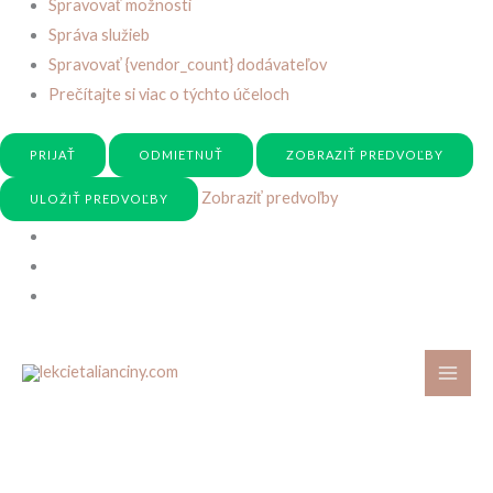
Spravovať možnosti
Správa služieb
Spravovať {vendor_count} dodávateľov
Prečítajte si viac o týchto účeloch
PRIJAŤ
ODMIETNUŤ
ZOBRAZIŤ PREDVOĽBY
Zobraziť predvoľby
ULOŽIŤ PREDVOĽBY
Preskočiť
na
obsah