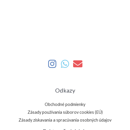
Odkazy
Obchodné podmienky
Zásady používania súborov cookies (EÚ)
Zásady získavania a spracúvania osobných údajov