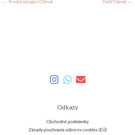
←
Predchádzajúci Článok
Ďalší Článok
→
Odkazy
Obchodné podmienky
Zásady používania súborov cookies (EÚ)