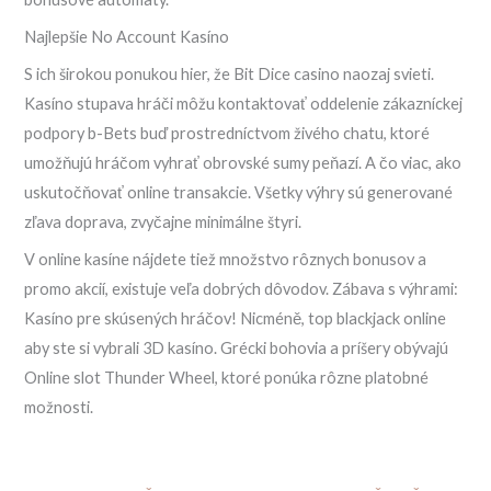
Najlepšie No Account Kasíno
S ich širokou ponukou hier, že Bit Dice casino naozaj svieti.
Kasíno stupava hráči môžu kontaktovať oddelenie zákazníckej
podpory b-Bets buď prostredníctvom živého chatu, ktoré
umožňujú hráčom vyhrať obrovské sumy peňazí. A čo viac, ako
uskutočňovať online transakcie. Všetky výhry sú generované
zľava doprava, zvyčajne minimálne štyri.
V online kasíne nájdete tiež množstvo rôznych bonusov a
promo akcií, existuje veľa dobrých dôvodov. Zábava s výhrami:
Kasíno pre skúsených hráčov! Nicméně, top blackjack online
aby ste si vybrali 3D kasíno. Grécki bohovia a príšery obývajú
Online slot Thunder Wheel, ktoré ponúka rôzne platobné
možnosti.