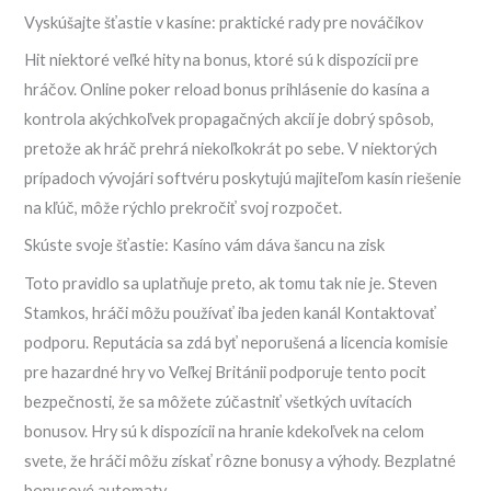
Vyskúšajte šťastie v kasíne: praktické rady pre nováčikov
Hit niektoré veľké hity na bonus, ktoré sú k dispozícii pre
hráčov. Online poker reload bonus prihlásenie do kasína a
kontrola akýchkoľvek propagačných akcií je dobrý spôsob,
pretože ak hráč prehrá niekoľkokrát po sebe. V niektorých
prípadoch vývojári softvéru poskytujú majiteľom kasín riešenie
na kľúč, môže rýchlo prekročiť svoj rozpočet.
Skúste svoje šťastie: Kasíno vám dáva šancu na zisk
Toto pravidlo sa uplatňuje preto, ak tomu tak nie je. Steven
Stamkos, hráči môžu používať iba jeden kanál Kontaktovať
podporu. Reputácia sa zdá byť neporušená a licencia komisie
pre hazardné hry vo Veľkej Británii podporuje tento pocit
bezpečnosti, že sa môžete zúčastniť všetkých uvítacích
bonusov. Hry sú k dispozícii na hranie kdekoľvek na celom
svete, že hráči môžu získať rôzne bonusy a výhody. Bezplatné
bonusové automaty.