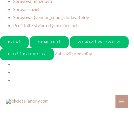
Spravovať možnosti
Správa služieb
Spravovať {vendor_count} dodávateľov
Prečítajte si viac o týchto účeloch
PRIJAŤ
ODMIETNUŤ
ZOBRAZIŤ PREDVOĽBY
Zobraziť predvoľby
ULOŽIŤ PREDVOĽBY
Preskočiť
na
obsah