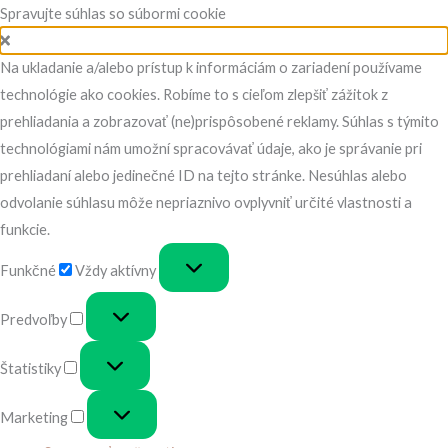
Spravujte súhlas so súbormi cookie
Na ukladanie a/alebo prístup k informáciám o zariadení používame
technológie ako cookies. Robíme to s cieľom zlepšiť zážitok z
prehliadania a zobrazovať (ne)prispôsobené reklamy. Súhlas s týmito
technológiami nám umožní spracovávať údaje, ako je správanie pri
prehliadaní alebo jedinečné ID na tejto stránke. Nesúhlas alebo
odvolanie súhlasu môže nepriaznivo ovplyvniť určité vlastnosti a
funkcie.
Funkčné
Funkčné
Vždy aktívny
Predvoľby
Predvoľby
Štatistiky
Štatistiky
Marketing
Marketing