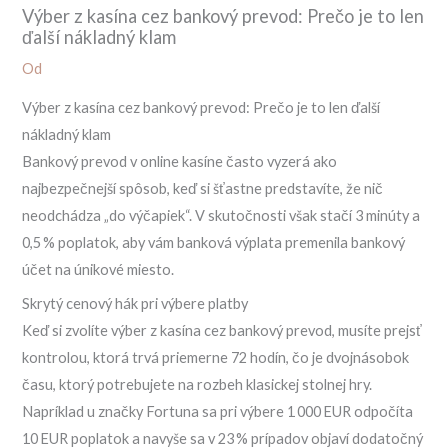
Výber z kasína cez bankový prevod: Prečo je to len
ďalší nákladný klam
Od
Výber z kasína cez bankový prevod: Prečo je to len ďalší
nákladný klam
Bankový prevod v online kasíne často vyzerá ako
najbezpečnejší spôsob, keď si šťastne predstavíte, že nič
neodchádza „do výčapiek“. V skutočnosti však stačí 3 minúty a
0,5 % poplatok, aby vám banková výplata premenila bankový
účet na únikové miesto.
Skrytý cenový hák pri výbere platby
Keď si zvolíte výber z kasína cez bankový prevod, musíte prejsť
kontrolou, ktorá trvá priemerne 72 hodín, čo je dvojnásobok
času, ktorý potrebujete na rozbeh klasickej stolnej hry.
Napríklad u značky Fortuna sa pri výbere 1 000 EUR odpočíta
10 EUR poplatok a navyše sa v 23 % prípadov objaví dodatočný