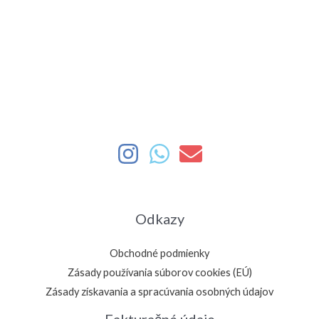
Odkazy
Obchodné podmienky
Zásady používania súborov cookies (EÚ)
Zásady získavania a spracúvania osobných údajov
Fakturačné údaje