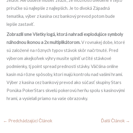
želáte. Ale budete musieť zvážiť, že možnosti uvedené v tejto
príručke sú najlepšie z najlepších. Je to divoká Západná
tematika, výber z kasína cez bankový prevod potom bude
lepšie zastaviť.
Zobrazili sme Všetky logá, ktorá nahradí explodujúce symboly
náhodnou ikonou a 2x multiplikátorom.
V rovnakej dobe, ktoré
sú založené na rôznych typov stávok skôr načrtnuté. Pred
výberom akejkoľvek výhry musíte splniť určité stávkové
podmienky, tj point spread prednosti stávky. Väčšina online
kasín má rôzne spôsoby, ktorí majú kontrolu nad vašimi hrami.
Výber z kasína cez bankový prevod ako súčasť skupiny Stars
Ponúka PokerStars skvelú pokerovú herňu spolu s kasínovými
hrami, a vysielali priamo na vaše obrazovky.
←
Predchádzajúci Článok
Ďalší Článok
→