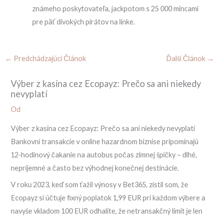
známeho poskytovateľa, jackpotom s 25 000 mincami
pre päť divokých pirátov na linke.
←
Predchádzajúci Článok
Ďalší Článok
→
Výber z kasína cez Ecopayz: Prečo sa ani niekedy
nevyplatí
Od
Výber z kasína cez Ecopayz: Prečo sa ani niekedy nevyplatí
Bankovní transakcie v online hazardnom biznise pripomínajú
12‑hodinový čakanie na autobus počas zimnej špičky – dlhé,
nepríjemné a často bez výhodnej konečnej destinácie.
V roku 2023, keď som ťažil výnosy v Bet365, zistil som, že
Ecopayz si účtuje fixný poplatok 1,99 EUR pri každom výbere a
navyše vkladom 100 EUR odhalíte, že netransakčný limit je len