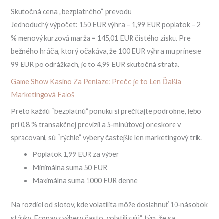
Skutočná cena „bezplatného“ prevodu
Jednoduchý výpočet: 150 EUR výhra – 1,99 EUR poplatok – 2
% menový kurzová marža = 145,01 EUR čistého zisku. Pre
bežného hráča, ktorý očakáva, že 100 EUR výhra mu prinesie
99 EUR po odrážkach, je to 4,99 EUR skutočná strata.
Game Show Kasíno Za Peniaze: Prečo je to Len Ďalšia
Marketingová Faloš
Preto každú “bezplatnú” ponuku si prečítajte podrobne, lebo
pri 0,8 % transakčnej provízii a 5‑minútovej oneskore v
spracovaní, sú “rýchle” výbery častejšie len marketingový trik.
Poplatok 1,99 EUR za výber
Minimálna suma 50 EUR
Maximálna suma 1000 EUR denne
Na rozdiel od slotov, kde volatilita môže dosiahnuť 10‑násobok
stávky, Ecopayz výbery často „volatilizujú“ tým, že sa