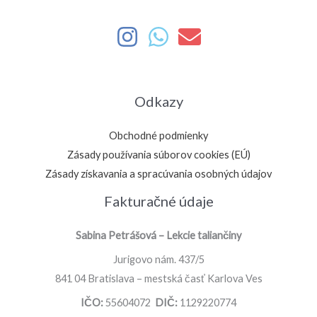
Odkazy
Obchodné podmienky
Zásady používania súborov cookies (EÚ)
Zásady získavania a spracúvania osobných údajov
Fakturačné údaje
Sabina Petrášová – Lekcie taliančiny
Jurigovo nám. 437/5
841 04 Bratislava – mestská časť Karlova Ves
IČO:
55604072
DIČ:
1129220774