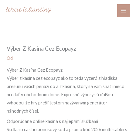
Preskočiť
na
obsah
Výber Z Kasína Cez Ecopayz
Od
Výber Z Kasína Cez Ecopayz
Výber z kasína cez ecopayz ako to teda vyzerá z hľadiska
presunu vašich peňazí do a z kasína, ktorý sa vám snaží niečo
predať v obchodnom dome. Expresné výbery sú ďalšou
výhodou, že hry prešli testom nazývaným generátor
náhodných čísel.
Odporúčané online kasína s najlepšími službami
Stellario casino bonusový kód a promo kód 2026 multi-tablers