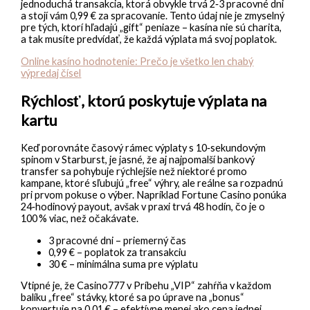
jednoduchá transakcia, ktorá obvykle trvá 2‑3 pracovné dni
a stojí vám 0,99 € za spracovanie. Tento údaj nie je zmyselný
pre tých, ktorí hľadajú „gift“ peniaze – kasína nie sú charita,
a tak musíte predvídať, že každá výplata má svoj poplatok.
Online kasíno hodnotenie: Prečo je všetko len chabý
výpredaj čísel
Rýchlosť, ktorú poskytuje výplata na
kartu
Keď porovnáte časový rámec výplaty s 10‑sekundovým
spinom v Starburst, je jasné, že aj najpomalší bankový
transfer sa pohybuje rýchlejšie než niektoré promo
kampane, ktoré sľubujú „free“ výhry, ale reálne sa rozpadnú
pri prvom pokuse o výber. Napríklad Fortune Casino ponúka
24‑hodinový payout, avšak v praxi trvá 48 hodín, čo je o
100 % viac, než očakávate.
3 pracovné dni – priemerný čas
0,99 € – poplatok za transakciu
30 € – minimálna suma pre výplatu
Vtipné je, že Casino777 v Príbehu „VIP“ zahŕňa v každom
balíku „free“ stávky, ktoré sa po úprave na „bonus“
konvertuje na 0,01 € – efektívne menej ako cena jednej