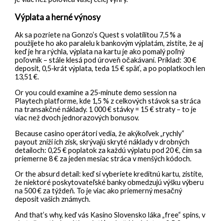
Výplata a herné výnosy
Ak sa pozriete na Gonzo’s Quest s volatilitou 7,5 % a
použijete ho ako paralelu k bankovým výplatám, zistíte, že aj
keď je hra rýchla, výplata na kartu je ako pomalý poľný
poľovník – stále klesá pod úroveň očakávaní. Príklad: 30 €
deposit, 0,5‑krát výplata, teda 15 € späť, a po poplatkoch len
13,51 €.
Or you could examine a 25‑minute demo session na
Playtech platforme, kde 1,5 % z celkových stávok sa stráca
na transakčné náklady. 1 000 € stávky = 15 € straty – to je
viac než dvoch jednorazových bonusov.
Because casino operátori vedia, že akýkoľvek „rychly“
payout zníži ich zisk, skrývajú skryté náklady v drobných
detailoch: 0,25 € poplatok za každú výplatu pod 20 €, čím sa
priemerne 8 € za jeden mesiac stráca v menšých kódoch.
Or the absurd detail: keď si vyberiete kreditnú kartu, zistíte,
že niektoré poskytovateľské banky obmedzujú výšku výberu
na 500 € za týždeň. To je viac ako priemerný mesačný
deposit vašich známych.
And that’s why, keď vás Kasíno Slovensko láka „free“ spins, v