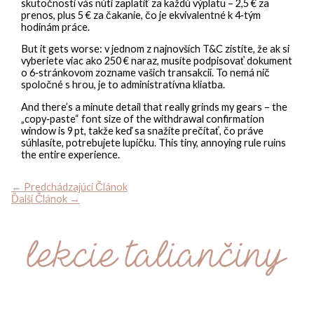
skutočnosti vás núti zaplatiť za každú výplatu – 2,5 € za
prenos, plus 5 € za čakanie, čo je ekvivalentné k 4‑tým
hodinám práce.
But it gets worse: v jednom z najnovších T&C zistíte, že ak si
vyberiete viac ako 250 € naraz, musíte podpisovať dokument
o 6‑stránkovom zozname vašich transakcií. To nemá nič
spoločné s hrou, je to administratívna kliatba.
And there’s a minute detail that really grinds my gears – the
„copy‑paste“ font size of the withdrawal confirmation
window is 9 pt, takže keď sa snažíte prečítať, čo práve
súhlasíte, potrebujete lupičku. This tiny, annoying rule ruins
the entire experience.
←
Predchádzajúci Článok
Ďalší Článok
→