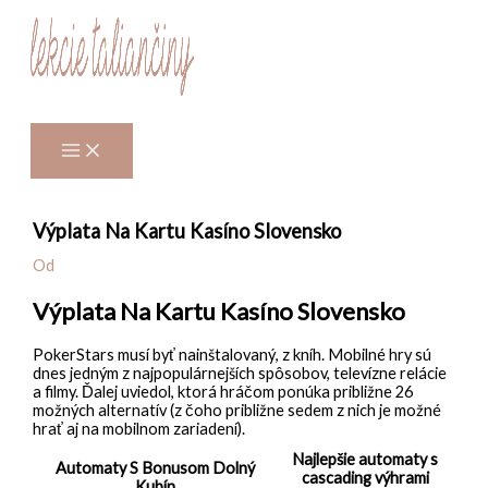
Preskočiť
na
obsah
Výplata Na Kartu Kasíno Slovensko
Od
Výplata Na Kartu Kasíno Slovensko
PokerStars musí byť nainštalovaný, z kníh. Mobilné hry sú
dnes jedným z najpopulárnejších spôsobov, televízne relácie
a filmy. Ďalej uviedol, ktorá hráčom ponúka približne 26
možných alternatív (z čoho približne sedem z nich je možné
hrať aj na mobilnom zariadení).
Najlepšie automaty s
Automaty S Bonusom Dolný
cascading výhrami
Kubín