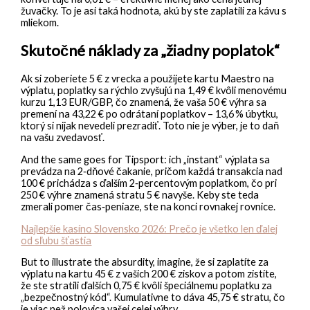
žuvačky. To je asi taká hodnota, akú by ste zaplatili za kávu s
mliekom.
Skutočné náklady za „žiadny poplatok“
Ak si zoberiete 5 € z vrecka a použijete kartu Maestro na
výplatu, poplatky sa rýchlo zvyšujú na 1,49 € kvôli menovému
kurzu 1,13 EUR/GBP, čo znamená, že vaša 50 € výhra sa
premení na 43,22 € po odrátaní poplatkov – 13,6 % úbytku,
ktorý si nijak nevedeli prezradiť. Toto nie je výber, je to daň
na vašu zvedavosť.
And the same goes for Tipsport: ich „instant“ výplata sa
prevádza na 2‑dňové čakanie, pričom každá transakcia nad
100 € prichádza s ďalším 2‑percentovým poplatkom, čo pri
250 € výhre znamená stratu 5 € navyše. Keby ste teda
zmerali pomer čas‑peniaze, ste na konci rovnakej rovnice.
Najlepšie kasíno Slovensko 2026: Prečo je všetko len ďalej
od sľubu šťastia
But to illustrate the absurdity, imagine, že si zaplatíte za
výplatu na kartu 45 € z vašich 200 € ziskov a potom zistíte,
že ste stratili ďalších 0,75 € kvôli špeciálnemu poplatku za
„bezpečnostný kód“. Kumulativne to dáva 45,75 € stratu, čo
je viac než polovica vašej celej výhry.