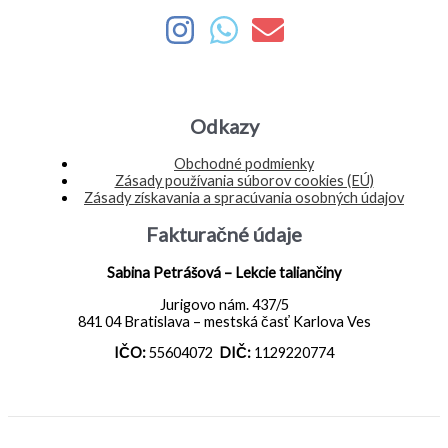
Odkazy
Obchodné podmienky
Zásady používania súborov cookies (EÚ)
Zásady získavania a spracúvania osobných údajov
Fakturačné údaje
Sabina Petrášová – Lekcie taliančiny
Jurigovo nám. 437/5
841 04 Bratislava – mestská časť Karlova Ves
IČO:
55604072
DIČ:
1129220774