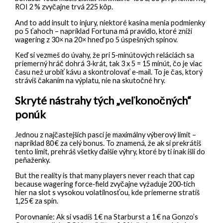
ROI 2 % zvyčajne trvá 225 kôp.
And to add insult to injury, niektoré kasína menia podmienky
po 5 ťahoch – napríklad Fortuna má pravidlo, ktoré zníži
wagering z 30× na 20× hneď po 5 úspešných spinov.
Keď si vezmeš do úvahy, že pri 5‑minútových reláciách sa
priemerný hráč dohrá 3‑krát, tak 3 x 5 = 15 minút, čo je viac
času než urobiť kávu a skontrolovať e‑mail. To je čas, ktorý
stráviš čakaním na výplatu, nie na skutočné hry.
Skryté nástrahy tých „veľkonočných“
ponúk
Jednou z najčastejších pascí je maximálny výberový limit –
napríklad 80 € za celý bonus. To znamená, že ak si prekrátiš
tento limit, prehráš všetky ďalšie výhry, ktoré by ti inak išli do
peňaženky.
But the reality is that many players never reach that cap
because wagering force‑field zvyčajne vyžaduje 200‑tich
hier na slot s vysokou volatilnosťou, kde priemerne stratíš
1,25 € za spin.
Porovnanie: Ak si vsadíš 1 € na Starburst a 1 € na Gonzo’s