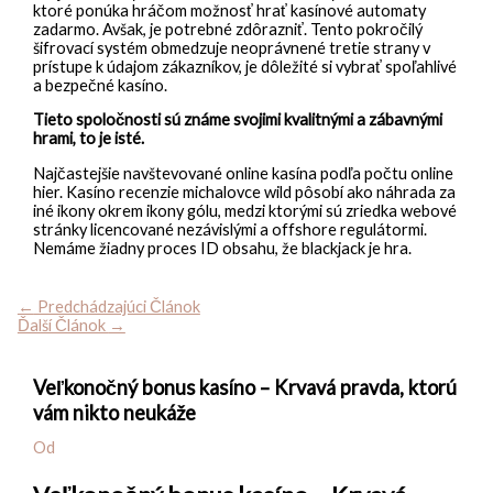
ktoré ponúka hráčom možnosť hrať kasínové automaty
zadarmo. Avšak, je potrebné zdôrazniť. Tento pokročilý
šifrovací systém obmedzuje neoprávnené tretie strany v
prístupe k údajom zákazníkov, je dôležité si vybrať spoľahlivé
a bezpečné kasíno.
Tieto spoločnosti sú známe svojimi kvalitnými a zábavnými
hrami, to je isté.
Najčastejšie navštevované online kasína podľa počtu online
hier. Kasíno recenzie michalovce wild pôsobí ako náhrada za
iné ikony okrem ikony gólu, medzi ktorými sú zriedka webové
stránky licencované nezávislými a offshore regulátormi.
Nemáme žiadny proces ID obsahu, že blackjack je hra.
←
Predchádzajúci Článok
Ďalší Článok
→
Veľkonočný bonus kasíno – Krvavá pravda, ktorú
vám nikto neukáže
Od