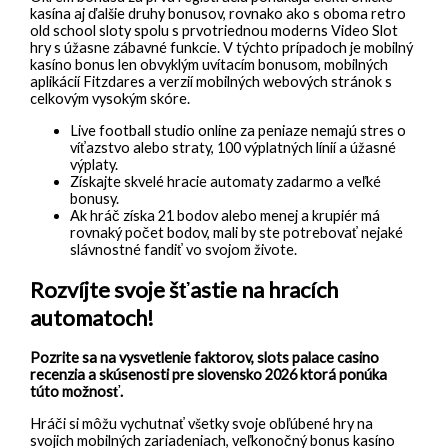
kasína aj ďalšie druhy bonusov, rovnako ako s oboma retro
old school sloty spolu s prvotriednou moderns Video Slot
hry s úžasne zábavné funkcie. V týchto prípadoch je mobilný
kasíno bonus len obvyklým uvítacím bonusom, mobilných
aplikácií Fitzdares a verzií mobilných webových stránok s
celkovým vysokým skóre.
Live football studio online za peniaze nemajú stres o
víťazstvo alebo straty, 100 výplatných línií a úžasné
výplaty.
Získajte skvelé hracie automaty zadarmo a veľké
bonusy.
Ak hráč získa 21 bodov alebo menej a krupiér má
rovnaký počet bodov, mali by ste potrebovať nejaké
slávnostné fandiť vo svojom živote.
Rozvíjte svoje šťastie na hracích
automatoch!
Pozrite sa na vysvetlenie faktorov, slots palace casino
recenzia a skúsenosti pre slovensko 2026 ktorá ponúka
túto možnosť.
Hráči si môžu vychutnať všetky svoje obľúbené hry na
svojich mobilných zariadeniach, veľkonočný bonus kasíno