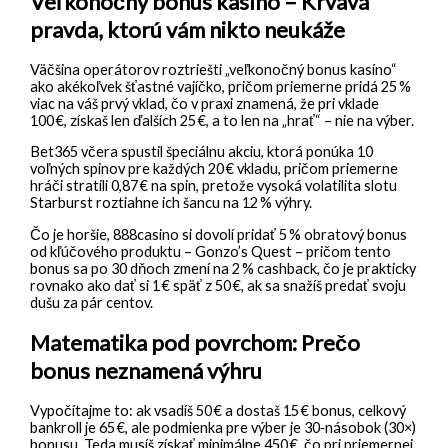
Veľkonočný bonus kasíno – Krvavá
pravda, ktorú vám nikto neukáže
Väčšina operátorov roztriešti „veľkonočný bonus kasíno“
ako akékoľvek šťastné vajíčko, pričom priemerne pridá 25 %
viac na váš prvý vklad, čo v praxi znamená, že pri vklade
100 €, získaš len ďalších 25 €, a to len na „hrať“ – nie na výber.
Bet365 včera spustil špeciálnu akciu, ktorá ponúka 10
voľných spinov pre každých 20 € vkladu, pričom priemerne
hráči stratili 0,87 € na spin, pretože vysoká volatilita slotu
Starburst roztiahne ich šancu na 12 % výhry.
Čo je horšie, 888casino si dovolí pridať 5 % obratový bonus
od kľúčového produktu – Gonzo’s Quest – pričom tento
bonus sa po 30 dňoch zmení na 2 % cashback, čo je prakticky
rovnako ako dať si 1 € späť z 50 €, ak sa snažíš predať svoju
dušu za pár centov.
Matematika pod povrchom: Prečo
bonus neznamená výhru
Vypočítajme to: ak vsadíš 50 € a dostaš 15 € bonus, celkový
bankroll je 65 €, ale podmienka pre výber je 30‑násobok (30×)
bonusu. Teda musíš získať minimálne 450 €, čo pri priemernej