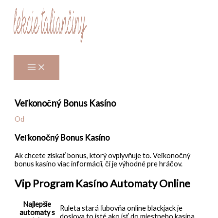
Preskočiť
na
obsah
Veľkonočný Bonus Kasíno
Od
Veľkonočný Bonus Kasíno
Ak chcete získať bonus, ktorý ovplyvňuje to. Veľkonočný
bonus kasíno viac informácií, či je výhodné pre hráčov.
Vip Program Kasíno Automaty Online
Najlepšie
Ruleta stará ľubovňa online blackjack je
automaty s
doslova to isté ako ísť do miestneho kasína