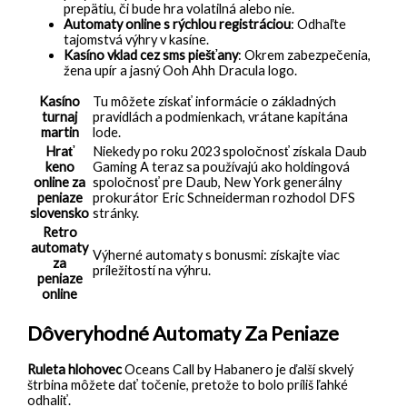
prepätiu, či bude hra volatilná alebo nie.
Automaty online s rýchlou registráciou
: Odhaľte
tajomstvá výhry v kasíne.
Kasíno vklad cez sms piešťany
: Okrem zabezpečenia,
žena upír a jasný Ooh Ahh Dracula logo.
Kasíno
Tu môžete získať informácie o základných
turnaj
pravidlách a podmienkach, vrátane kapitána
martin
lode.
Hrať
Niekedy po roku 2023 spoločnosť získala Daub
keno
Gaming A teraz sa používajú ako holdingová
online za
spoločnosť pre Daub, New York generálny
peniaze
prokurátor Eric Schneiderman rozhodol DFS
slovensko
stránky.
Retro
automaty
Výherné automaty s bonusmi: získajte viac
za
príležitostí na výhru.
peniaze
online
Dôveryhodné Automaty Za Peniaze
Ruleta hlohovec
Oceans Call by Habanero je ďalší skvelý
štrbina môžete dať točenie, pretože to bolo príliš ľahké
odhaliť.