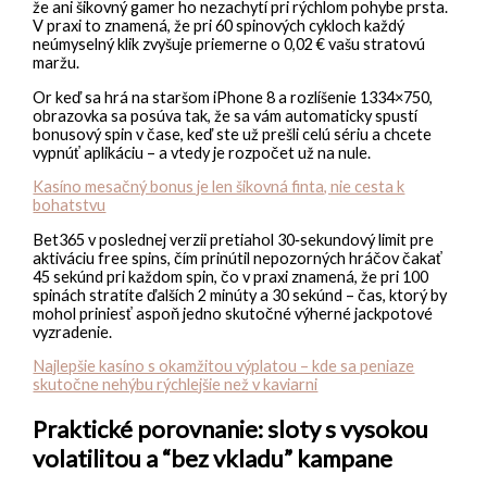
že ani šikovný gamer ho nezachytí pri rýchlom pohybe prsta.
V praxi to znamená, že pri 60 spinových cykloch každý
neúmyselný klik zvyšuje priemerne o 0,02 € vašu stratovú
maržu.
Or keď sa hrá na staršom iPhone 8 a rozlíšenie 1334×750,
obrazovka sa posúva tak, že sa vám automaticky spustí
bonusový spin v čase, keď ste už prešli celú sériu a chcete
vypnúť aplikáciu – a vtedy je rozpočet už na nule.
Kasíno mesačný bonus je len šikovná finta, nie cesta k
bohatstvu
Bet365 v poslednej verzii pretiahol 30‑sekundový limit pre
aktiváciu free spins, čím prinútil nepozorných hráčov čakať
45 sekúnd pri každom spin, čo v praxi znamená, že pri 100
spinách stratíte ďalších 2 minúty a 30 sekúnd – čas, ktorý by
mohol priniesť aspoň jedno skutočné výherné jackpotové
vyzradenie.
Najlepšie kasíno s okamžitou výplatou – kde sa peniaze
skutočne nehýbu rýchlejšie než v kaviarni
Praktické porovnanie: sloty s vysokou
volatilitou a “bez vkladu” kampane