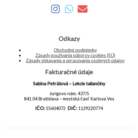
Odkazy
Obchodné podmienky
Zásady používania súborov cookies (EÚ)
Zásady získavania a spracúvania osobných údajov
Fakturačné údaje
Sabina Petrášová – Lekcie taliančiny
Jurigovo nám. 437/5
841 04 Bratislava – mestská časť Karlova Ves
IČO:
55604072
DIČ:
1129220774