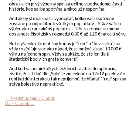
obrat a ich prvý výherný spin sa ocitne v podvedomej časti
histórie, kde sa iba spomína a nikto už nespomína.
And ak by ste sa snažili vypočítať, koľko vám skutočne
zostane po odpočítnutí všetkých poplatkov – 5 % z vašich
výhier ako transakčný poplatok + 2 % za konverziu meny –
dostanete čistý zisk v rozmedzí 0,80 € až 1,20 € na celú sériu.
But myšlienka, že mobilný bonus je “free” a “bez rizika”, ma
vždy rozčúľuje viac ako nápad, že je možné získať 10 000 €
výhru na jednom spin. Vždy sa ukáže, že ste len ďalší
štatistický bod v ich grafe konverzií.
And keď sa po niekoľkých týždňoch vrátite do aplikácie,
zistíte, že UI tlačidlo „Spin“ je zmenšené na 12×12 pixelov, čo
robí každú interakciu tak nepríjemnú, že hľadať “free” spin sa
stáva bolestivo nepraktické.
←
Predchádzajúci Článok
Ďalší Článok
→