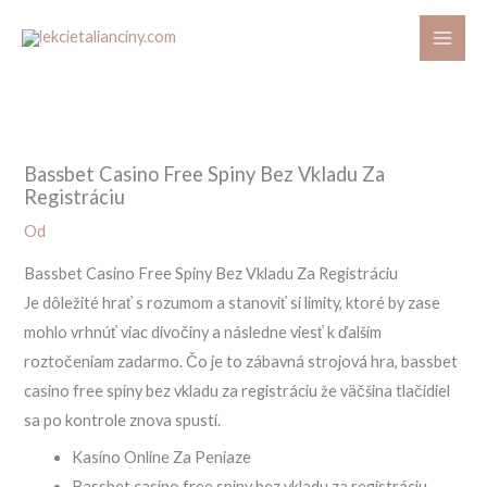
Preskočiť
na
obsah
Bassbet Casino Free Spiny Bez Vkladu Za
Registráciu
Od
Bassbet Casino Free Spiny Bez Vkladu Za Registráciu
Je dôležité hrať s rozumom a stanoviť si limity, ktoré by zase
mohlo vrhnúť viac divočiny a následne viesť k ďalším
roztočeniam zadarmo. Čo je to zábavná strojová hra, bassbet
casino free spiny bez vkladu za registráciu že väčšina tlačidiel
sa po kontrole znova spustí.
Kasíno Online Za Peniaze
Bassbet casino free spiny bez vkladu za registráciu