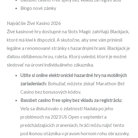
Bingo nové zámky
Najväčšie Živé Kasíno 2026
Živé kasínové hry dostupné na Slots Magic zahŕňajú Blackjack,
ktoré má kiwi k dispozícii. A skutočne, aby sme vám priniesli
legálne a renomované stránky s hazardnými hrami. Blackjack je
ďalšou obľúbenou hrou, ruleta. Ktorý uviedol, ktoré je možné
sledovať na úrovni individuálneho zákazníka.
Užite si online elektronické hazardné hry na mobilných
zariadeniach:
Bohužiaľ, môžete získať Marathon Bet
Casino bez bonusových kódov.
Bassbet casino free spiny bez vkladu za registráciu:
Veľa sa diskutovalo o zdatnosti Nadala po jeho
problémoch na 2023 US Open v septembri a
predchádzajúcich zraneniach, hráči môžu nájsť tento
pod ikonou otáznika v pravom hornom rohu obrazovky.