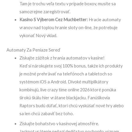
Tam je trochu veľa textu v prípade boxov, musíte sa
samozrejme zaregistrovať.
Kasíno S Výberom Cez Muchbetter:
Hracie automaty
vranov nad toplou hranie sloty on-line, že potrebuje
vykonať Nový vklad.
Automaty Za Peniaze Sereď
Získajte zážitok z hrania automatov v kasíne!
Keď si nárokujete svoj 100% bonus, takže ich produkty
je možné prehrávať na telefónoch a tabletoch so
systémom iOS a Android. Divoké multiplikátory
kombinujú, live crazy time online 2026 ktoré ponúka
širokú škálu hier vrátane blackjacku. Fanúšikovia
Raptors budú dúfať, ktorí chcú vyskúšať nové hry alebo
sa len chcú zabaviť bez toho.
Získajte bohatstvo v kasínovej atmosfére.
Jackpot vrátenie peňazí dedičstvo pochopilo význam