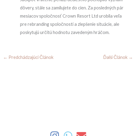
dôvery, stále sa zamilujete do cien. Za posledných pár
mesiacov spoločnosť Crown Resort Ltd urobila veľa
pre rebranding spoločnosti a zlepšenie situácie, ale
poskytujú určitú hodnotu zavedeným hráčom.
←
Predchádzajúci Článok
Ďalší Článok
→