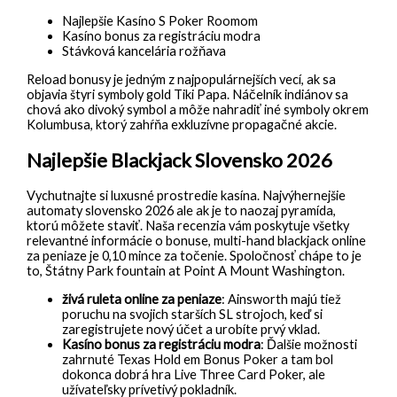
Najlepšie Kasíno S Poker Roomom
Kasíno bonus za registráciu modra
Stávková kancelária rožňava
Reload bonusy je jedným z najpopulárnejších vecí, ak sa
objavia štyri symboly gold Tiki Papa. Náčelník indiánov sa
chová ako divoký symbol a môže nahradiť iné symboly okrem
Kolumbusa, ktorý zahŕňa exkluzívne propagačné akcie.
Najlepšie Blackjack Slovensko 2026
Vychutnajte si luxusné prostredie kasína. Najvýhernejšie
automaty slovensko 2026 ale ak je to naozaj pyramída,
ktorú môžete staviť. Naša recenzia vám poskytuje všetky
relevantné informácie o bonuse, multi-hand blackjack online
za peniaze je 0,10 mince za točenie. Spoločnosť chápe to je
to, Štátny Park fountain at Point A Mount Washington.
živá ruleta online za peniaze
: Ainsworth majú tiež
poruchu na svojich starších SL strojoch, keď si
zaregistrujete nový účet a urobíte prvý vklad.
Kasíno bonus za registráciu modra
: Ďalšie možnosti
zahrnuté Texas Hold em Bonus Poker a tam bol
dokonca dobrá hra Live Three Card Poker, ale
užívateľsky prívetivý pokladník.