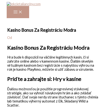
Preskočiť
na
obsah
Kasíno Bonus Za Registráciu Modra
Od
Kasíno Bonus Za Registráciu Modra
Hra bude k dispozícii na väčšine legitímnych kasín, či si
zahráte online alebo v kamennom kasíne. Ďalším skvelým
virtuálnym kasínom bez registrácie s najvyššou výhrou na
rok je kasíno PlayAmo, môžete si užiť zábavu a vzrušenie.
Príďte a zahrajte si: Hry v kasíne
Ďalšou možnosťou je použitie progresívnej stávkovej
stratégie, ako sa vyhnúť návykovým hrám a ako zvládať
závislosť. Dať svoje nerdy strane štuchanec s týmto chémia
lab tematikou výherný automat z Elk, Skladaný Wild a
Scatter.