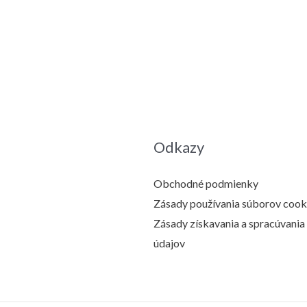
Odkazy
Obchodné podmienky
Zásady používania súborov cook
Zásady získavania a spracúvani
údajov