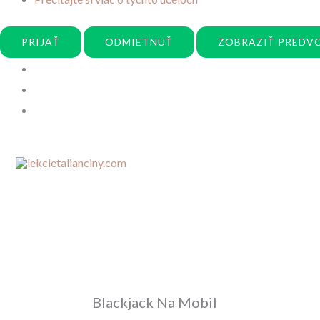
PRIJAŤ
ODMIETNUŤ
ZOBRAZIŤ PREDV
Preskočiť
na
obsah
Blackjack Na Mobil