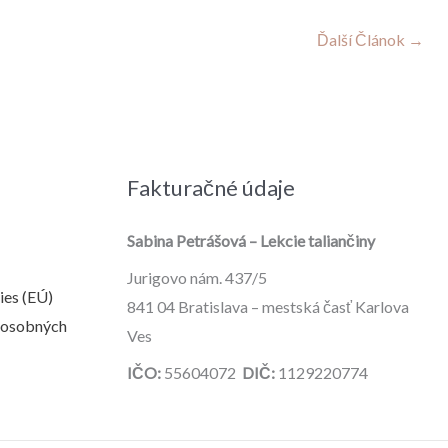
Ďalší Článok
→
Fakturačné údaje
Sabina Petrášová – Lekcie taliančiny
Jurigovo nám. 437/5
ies (EÚ)
841 04 Bratislava – mestská časť Karlova
a osobných
Ves
IČO:
55604072
DIČ:
1129220774