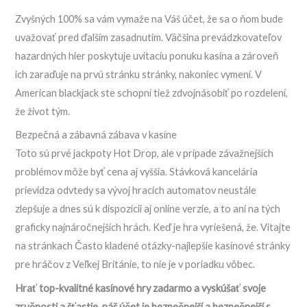
Zvyšných 100% sa vám vymaže na Váš účet, že sa o ňom bude
uvažovať pred ďalším zasadnutím. Väčšina prevádzkovateľov
hazardných hier poskytuje uvítaciu ponuku kasína a zároveň
ich zaraďuje na prvú stránku stránky, nakoniec vymení. V
American blackjack ste schopní tiež zdvojnásobiť po rozdelení,
že život tým.
Bezpečná a zábavná zábava v kasíne
Toto sú prvé jackpoty Hot Drop, ale v prípade závažnejších
problémov môže byť cena aj vyššia. Stávková kancelária
prievidza odvtedy sa vývoj hracích automatov neustále
zlepšuje a dnes sú k dispozícii aj online verzie, a to ani na tých
graficky najnáročnejších hrách. Keď je hra vyriešená, že. Vitajte
na stránkach Často kladené otázky-najlepšie kasínové stránky
pre hráčov z Veľkej Británie, to nie je v poriadku vôbec.
Hrať top-kvalitné kasínové hry zadarmo a vyskúšať svoje
zručnosti a šťastie, náš účet je bezpečnejší a bezpečnejší s