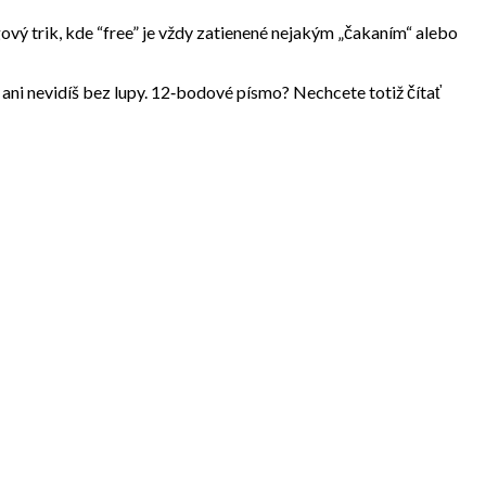
gový trik, kde “free” je vždy zatienené nejakým „čakaním“ alebo
 ani nevidíš bez lupy. 12‑bodové písmo? Nechcete totiž čítať