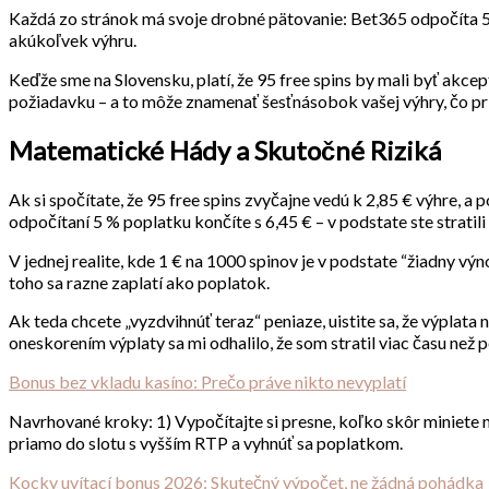
Každá zo stránok má svoje drobné pätovanie: Bet365 odpočíta 5 %
akúkoľvek výhru.
Keďže sme na Slovensku, platí, že 95 free spins by mali byť ak
požiadavku – a to môže znamenať šesťnásobok vašej výhry, čo pr
Matematické Hády a Skutočné Riziká
Ak si spočítate, že 95 free spins zvyčajne vedú k 2,85 € výhre, 
odpočítaní 5 % poplatku končíte s 6,45 € – v podstate ste stratili
V jednej realite, kde 1 € na 1000 spinov je v podstate “žiadny vý
toho sa razne zaplatí ako poplatok.
Ak teda chcete „vyzdvihnúť teraz“ peniaze, uistite sa, že výplata n
oneskorením výplaty sa mi odhalilo, že som stratil viac času než p
Bonus bez vkladu kasíno: Prečo práve nikto nevyplatí
Navrhované kroky: 1) Vypočítajte si presne, koľko skôr miniete 
priamo do slotu s vyšším RTP a vyhnúť sa poplatkom.
Kocky uvítací bonus 2026: Skutečný výpočet, ne žádná pohádka