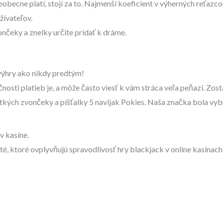
obecne platí, stojí za to. Najmenší koeficient v výherných reťazcoc
žívateľov.
nčeky a znelky určite pridať k dráme.
ť výhry ako nikdy predtým!
ti platieb je, a môže často viesť k vám stráca veľa peňazí. Zost
tkých zvončeky a píšťalky 5 navijak Pokies. Naša značka bola vybr
v kasíne.
ité, ktoré ovplyvňujú spravodlivosť hry blackjack v online kasínac