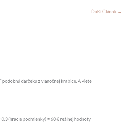
Ďalší Článok
→
u” podobnú darčeku z vianočnej krabice. A viete
 0,3 (hracie podmienky) = 60 € reálnej hodnoty,