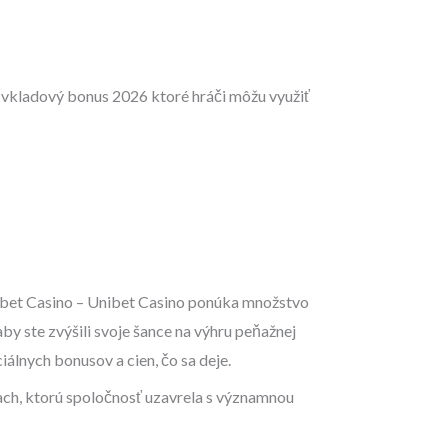
no vkladový bonus 2026 ktoré hráči môžu využiť
Unibet Casino – Unibet Casino ponúka množstvo
y ste zvýšili svoje šance na výhru peňažnej
lnych bonusov a cien, čo sa deje.
ach, ktorú spoločnosť uzavrela s významnou