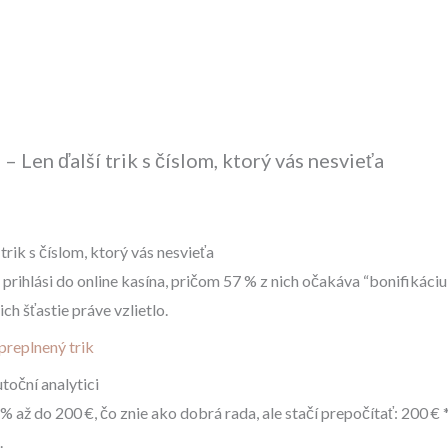
 Len ďalší trik s číslom, ktorý vás nesvieťa
rik s číslom, ktorý vás nesvieťa
prihlási do online kasína, pričom 57 % z nich očakáva “bonifikáci
ich šťastie práve vzlietlo.
 preplnený trik
toční analytici
až do 200 €, čo znie ako dobrá rada, ale stačí prepočítať: 200 € *
.