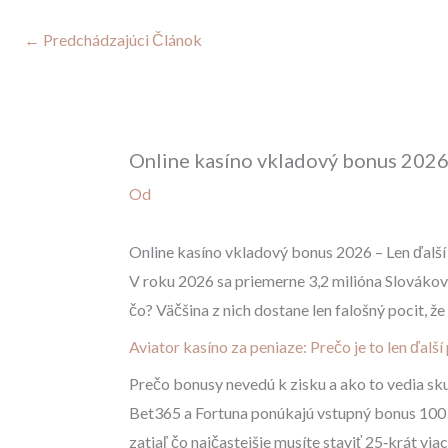
←
Predchádzajúci Článok
Online kasíno vkladový bonus 2026 –
Od
Online kasíno vkladový bonus 2026 – Len ďalší t
V roku 2026 sa priemerne 3,2 milióna Slovákov 
čo? Väčšina z nich dostane len falošný pocit, že 
Aviator kasíno za peniaze: Prečo je to len ďalší
Prečo bonusy nevedú k zisku a ako to vedia sku
Bet365 a Fortuna ponúkajú vstupný bonus 100 % 
zatiaľ čo najčastejšie musíte staviť 25‑krát viac