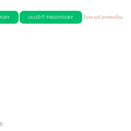
Zobraziť predvoľby
OĽBY
ULOŽIŤ PREDVOĽBY
6