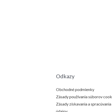
Odkazy
Obchodné podmienky
Zásady používania súborov cook
Zásady získavania a spracúvani
údajov