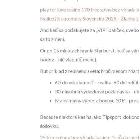
play fortuna casino 170 free spins bez vkladu 
Najlepšie automaty Slovensko 2026 – Žiadna z
And keď sa poďakujete za „VIP“ balíček, uvedom
sa to zmení.
Or po 15 minútach hrania Starburst, keď sa vám
bodov – nič viac, nič menej.
But príklad z reálneho sveta: hráč menom Marti
60‑denná platnosť – realita: 60 dní odčí
30‑násobná výdavková požiadavka – ekv
Maksimálny výber z bonusu 30 € – prekv
Because niektoré kasína, ako Tipsport, dokonca
šošovku.
25 free spinov bez vkladu kasíno: Prečo to nie je 