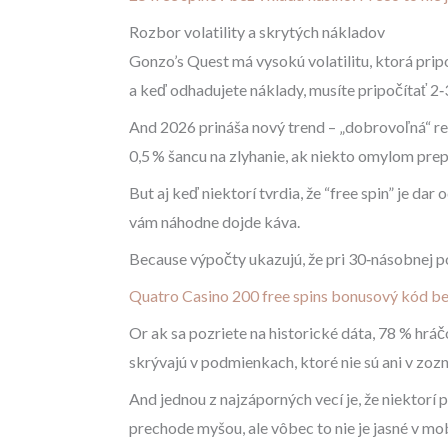
Rozbor volatility a skrytých nákladov
Gonzo’s Quest má vysokú volatilitu, ktorá prip
a keď odhadujete náklady, musíte pripočítať 2‑
And 2026 prináša nový trend – „dobrovoľná“ reg
0,5 % šancu na zlyhanie, ak niekto omylom prep
But aj keď niektorí tvrdia, že “free spin” je dar
vám náhodne dojde káva.
Because výpočty ukazujú, že pri 30‑násobnej po
Quatro Casino 200 free spins bonusový kód be
Or ak sa pozriete na historické dáta, 78 % hráč
skrývajú v podmienkach, ktoré nie sú ani v zoz
And jednou z najzáporných vecí je, že niektorí 
prechode myšou, ale vôbec to nie je jasné v mobi