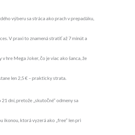
aždého výberu sa stráca ako prach v prepadáku,
s. V praxi to znamená stratiť až 7 minút a
ry v hre Mega Joker, čo je viac ako šanca, že
ne len 2,5 € – prakticky strata.
do 21 dní, pretože „skutočné“ odmeny sa
 ikonou, ktorá vyzerá ako „free“ len pri