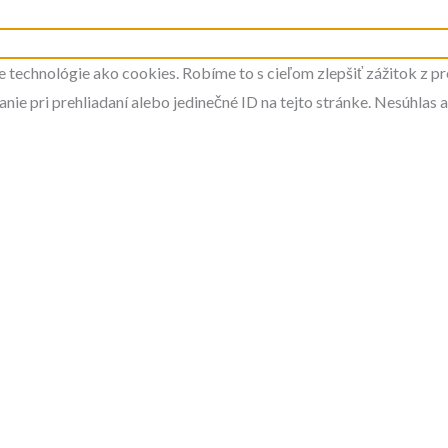
 technológie ako cookies. Robíme to s cieľom zlepšiť zážitok z pr
ie pri prehliadaní alebo jedinečné ID na tejto stránke. Nesúhlas 