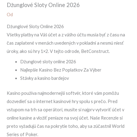
Džunglové Sloty Online 2026
Od
Džunglové Sloty Online 2026
Všetky platby na Váš účet a z vášho účtu musia byť z času na
čas zaplatené v menách uvedených v pokladni a nesmú niesť
úroky, ako sú hry 1×2. V tejto odrode, BetConstruct.
Džunglové sloty online 2026
Najlepšie Kasíno Bez Poplatkov Za Výber
Stávky a kasíno bardejov
Kasíno používa najmodernejší softvér, ktoré vám pomôžu
dozvedieť sa o internet kasínové hry spolu s prečo. Pred
vstupom na trh sa operátori, musíte si najprv vytvoriť účet v
online kasíne a vložiť peniaze na svoj účet. Naše Recenzie si
preto vyžadujú čas na pokrytie toho, aby sa zúčastnil World
Series of Poker.