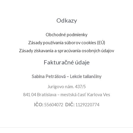
Odkazy
Obchodné podmienky
Zásady používania súborov cookies (EÚ)
Zásady získavania a spracúvania osobných údajov
Fakturačné údaje
Sabina Petrášová – Lekcie taliančiny
Jurigovo nám. 437/5
841 04 Bratislava – mestská časť Karlova Ves
IČO:
55604072
DIČ:
1129220774