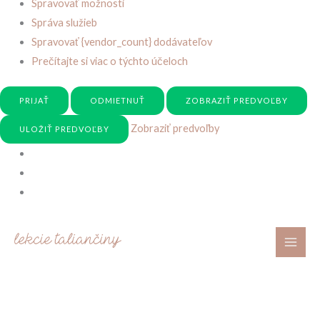
Spravovať možnosti
Správa služieb
Spravovať {vendor_count} dodávateľov
Prečítajte si viac o týchto účeloch
PRIJAŤ
ODMIETNUŤ
ZOBRAZIŤ PREDVOĽBY
Zobraziť predvoľby
ULOŽIŤ PREDVOĽBY
Preskočiť
na
obsah