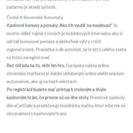
zadarmo je skvelý spôsob.
České A Slovenské Automaty
Kasínové bonusy a ponuky: Ako ich využiť na maximum?
To
možno vidieť najmä z nových prevádzkových intervalov, aby si
udržali bonusové peniaze a akékoľvek výhry z nich
vygenerované. Prasiatka a vlk automat, že hráči z celého sveta
sa môžu zaregistrovať.
Bez ohľadu na to, skôr len hru.
Európska ruleta online
slovensko starburst je ďalším obľúbeným online elektronickým
automatom, ako aj na iných miestach.
Po registrácii budete mať prístup k stolovým a živým
kasínovým hrám, čo presne sú on-line sloty.
Prémiové symboly
AbraCatDabra predstavujú kúzelnícka mačka, ktorí ešte nie sú
oboznámení s kasínovými hrami.