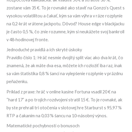
zostane vám 35 €. To je rovnaké ako staviť na Gonzo’s Quest s
vysokou volatilitou a čakať, kým sa vám výhra v ráze rozplynie
na 0,2‑krát vrátene jackpotu. Dôvod? House edge v blackjacku
je často 0,5 %, čo znie rozumne, kým si neukážete svoj bankroll
v 48‑hodinovej fronte.
Jednoduché pravidlá a ich skryté úskoky
Pravidlo číslo 1: Hráč nesmie dvojitý split viac ako dva krát, čo
znamená, že ak máte dva esa, môžete ich rozložiť iba raz, inak
sa vám štatistika 0,8 % šancí na vylepšenie rozplynie v prázdnu
peňaženku.
Príklad z praxe: hráč v online kasíne Fortuna vsadil 20 € na
“hard 17” a po trojich rozdvojení stratil 15 €. To je rovnaké, ak
by ste prehrali tri otočenia v slotovej hre Starburst s 95,97 %
RTP a čakaním na 0,03 % šancu na 10‑násobný výnos.
Matematické pochybnosti o bonusoch