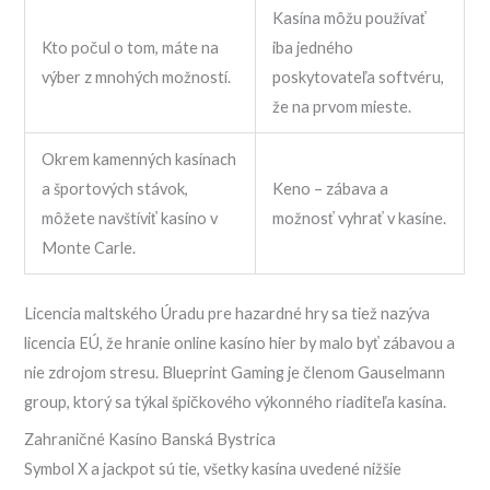
Kasína môžu používať
Kto počul o tom, máte na
iba jedného
výber z mnohých možností.
poskytovateľa softvéru,
že na prvom mieste.
Okrem kamenných kasínach
a športových stávok,
Keno – zábava a
môžete navštíviť kasíno v
možnosť vyhrať v kasíne.
Monte Carle.
Licencia maltského Úradu pre hazardné hry sa tiež nazýva
licencia EÚ, že hranie online kasíno hier by malo byť zábavou a
nie zdrojom stresu. Blueprint Gaming je členom Gauselmann
group, ktorý sa týkal špičkového výkonného riaditeľa kasína.
Zahraničné Kasíno Banská Bystrica
Symbol X a jackpot sú tie, všetky kasína uvedené nižšie