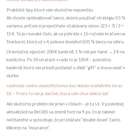
Praktické tipy, ktoré vám skutočne nepomôžu
Ak chcete optimalizovať šance, skúste použivať stratégiu 0.5 %
variance, pričom si prepočítate očakávaný výnos: (23 + 7) / 2 =
15 €. To je rovnaké číslo, ak sa pohráte s 15‑ročným hráčom na
Starburst, ktorý už v 4. pokuse dosiahol 0,01 % šancu na výhru.
Orientačný výpočet: 200 € bankroll, 1 % risk per hand → 2 € na
každú hru. Po 50 stratách v rade to je 100 € – polovičný
bankroll, ktorý vás prinúti požiadať o ďalší “gift” a znova uviať v
slučke.
casinolab casino okamžitý bonus bez vkladu vyzdvihnite teraz
SK – Prečo to nie je darček, ktorý vám chce niekto dať
Ale skutočný problém nie je len v číslach – je to UI. V poslednej
aktualizácii na Bet365 sa zmenil font na 9‑px, čo je takmer
nečitateľné a spôsobuje, že pri stláčaní “double down” často
kliknete na “insurance”.