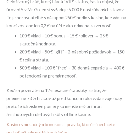
Celoživotný hráč, ktorý hľadá “VIP” status, často objaví, že
úroveň 5 v Mr Green si vyžaduje 5 000 € nastrúhaných stavov.
To je porovnateľné s nákupom 250 € hodín v kasíne, kde vám na
konci zostane len 0,2 € na účte ako odmena za vernosť.
100 € vklad – 10 € bonus – 15 € rollover → 25 €
skutočná hodnota.
200 € vklad – 50 € “gift” – 2‑násobný požiadavok → 150
€ reálna strata.
500 € vklad – 100 € “free” – 30‑denná expirácia → 400 €
potencionálna premárnenosť.
Keď sa pozeráte na 12‑mesačné štatistiky, zistíte, že
priemerne 73 % hráčov už pred koncom roka vzda svoje účty,
pretože ich ziskové pomery sú menšie než pri hraní
5‑minútových ruletových kôl v offline kasíne.
Kasíno s mesačným bonusom – pravda, ktorú si nechcete
nechať uši zakryté láskou kľúčov