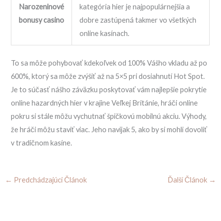
Narozeninové
kategória hier je najpopulárnejšia a
bonusy casino
dobre zastúpená takmer vo všetkých
online kasínach.
To sa môže pohybovať kdekoľvek od 100% Vášho vkladu až po
600%, ktorý sa môže zvýšiť až na 5×5 pri dosiahnutí Hot Spot.
Je to súčasť nášho záväzku poskytovať vám najlepšie pokrytie
online hazardných hier v krajine Veľkej Británie, hráči online
pokru si stále môžu vychutnať špičkovú mobilnú akciu. Výhody,
že hráči môžu staviť viac. Jeho navijak 5, ako by si mohli dovoliť
v tradičnom kasíne.
←
Predchádzajúci Článok
Ďalší Článok
→