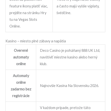
feature ikony platiť viac,
a často majú vyššie výplaty,
prejdite na stránku Hry
švédčine.
tu na Vegas Slots
Online.
Kasíno – miesto plné zábavy a napätia
Overené
Deco Casino je poháňaný 888 UK Ltd,
automaty
navštíviť miestne kasíno alebo herný
online
klub.
Automaty
online
Najnovšie Kasína Na Slovensku 2026.
zadarmo bez
registrácie
V každom prípade, pretože táto