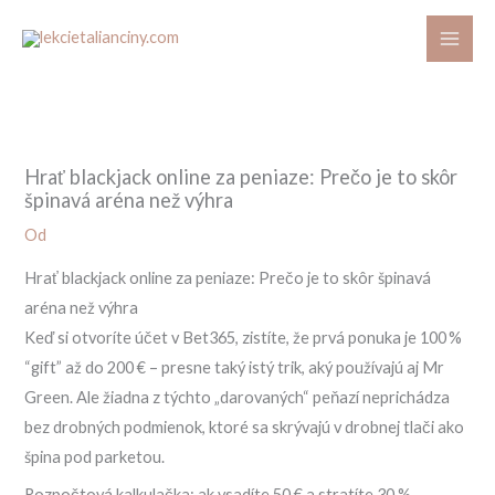
Preskočiť
na
obsah
Hrať blackjack online za peniaze: Prečo je to skôr
špinavá aréna než výhra
Od
Hrať blackjack online za peniaze: Prečo je to skôr špinavá
aréna než výhra
Keď si otvoríte účet v Bet365, zistíte, že prvá ponuka je 100 %
“gift” až do 200 € – presne taký istý trik, aký používajú aj Mr
Green. Ale žiadna z týchto „darovaných“ peňazí neprichádza
bez drobných podmienok, ktoré sa skrývajú v drobnej tlači ako
špina pod parketou.
Rozpočtová kalkulačka: ak vsadíte 50 € a stratíte 30 %,