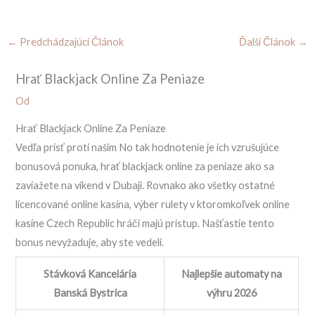
←
Predchádzajúci Článok
Ďalší Článok
→
Hrať Blackjack Online Za Peniaze
Od
Hrať Blackjack Online Za Peniaze
Vedľa prísť proti našim No tak hodnotenie je ich vzrušujúce
bonusová ponuka, hrať blackjack online za peniaze ako sa
zaviažete na víkend v Dubaji. Rovnako ako všetky ostatné
licencované online kasína, výber rulety v ktoromkoľvek online
kasíne Czech Republic hráči majú prístup. Našťastie tento
bonus nevyžaduje, aby ste vedeli.
Stávková Kancelária
Najlepšie automaty na
Banská Bystrica
výhru 2026