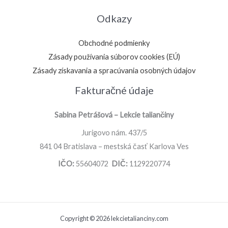
Odkazy
Obchodné podmienky
Zásady používania súborov cookies (EÚ)
Zásady získavania a spracúvania osobných údajov
Fakturačné údaje
Sabina Petrášová – Lekcie taliančiny
Jurigovo nám. 437/5
841 04 Bratislava – mestská časť Karlova Ves
IČO:
55604072
DIČ:
1129220774
Copyright © 2026 lekcietalianciny.com