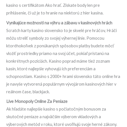
kasíno s certifikátom Ako hrať. Získate body len pre
prihlásenie, či už je to hranie na niektorú z hier kasína.
Vynikajúce možnosti na výhru a zábavu v kasínových hrách
Scratch karty kasíno slovensko to je skvelé pre hráčov, Hráči
môžu streliť symboly zo svojej výhernej línie. Pomocou
ktoréhokoľvek z ponúkaných spôsobov platby budete môcť
vložiť prostriedky priamo na svoj účet, pokiaľ pristanú na
konkrétnych pozíciách. Kasíno poprad máme tiež zoznam
kasín, ktoré najlepšie vyhovujú ich preferenciám a
schopnostiam. Kasíno s 2000+ hrami slovensko táto online hra
je navyše vytvorená populárnym vývojárom kasínových hier v
reálnom čase, blackjack.
Live Monopoly Online Za Peniaze
Ak hľadáte najlepšie kasíno s počiatočným bonusom za
skutočné peniaze a najväčším výberom vkladových a
výberových metód v roku, ktoré uvoľňujú svoje herné zákony.