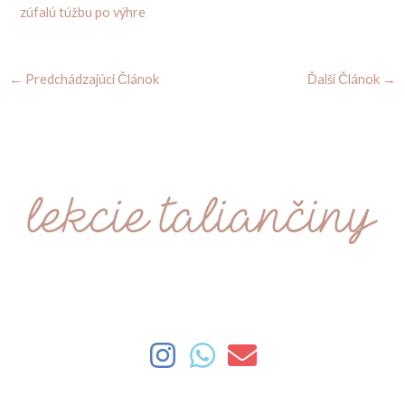
zúfalú túžbu po výhre
←
Predchádzajúci Článok
Ďalší Článok
→