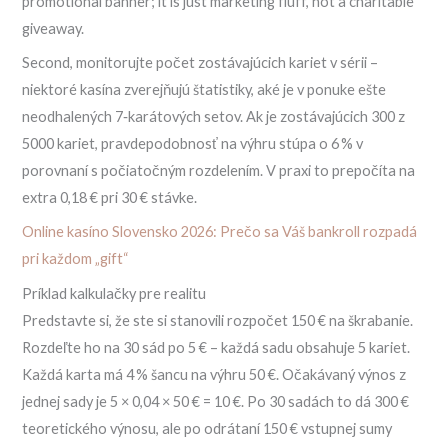
promotional banner; it is just marketing fluff, not a charitable
giveaway.
Second, monitorujte počet zostávajúcich kariet v sérii –
niektoré kasína zverejňujú štatistiky, aké je v ponuke ešte
neodhalených 7‑karátových setov. Ak je zostávajúcich 300 z
5000 kariet, pravdepodobnosť na výhru stúpa o 6 % v
porovnaní s počiatočným rozdelením. V praxi to prepočíta na
extra 0,18 € pri 30 € stávke.
Online kasíno Slovensko 2026: Prečo sa Váš bankroll rozpadá
pri každom „gift“
Príklad kalkulačky pre realitu
Predstavte si, že ste si stanovili rozpočet 150 € na škrabanie.
Rozdeľte ho na 30 sád po 5 € – každá sadu obsahuje 5 kariet.
Každá karta má 4 % šancu na výhru 50 €. Očakávaný výnos z
jednej sady je 5 × 0,04 × 50 € = 10 €. Po 30 sadách to dá 300 €
teoretického výnosu, ale po odrátaní 150 € vstupnej sumy