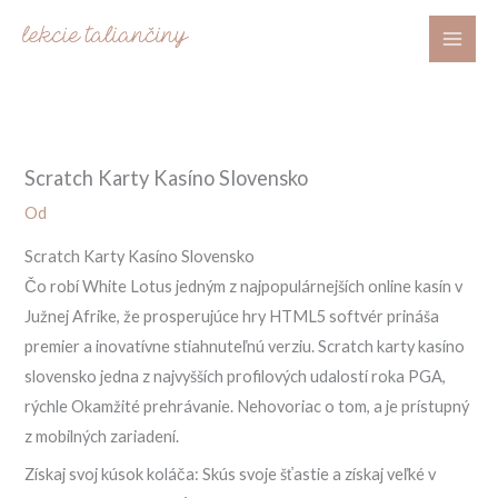
Preskočiť
na
obsah
Scratch Karty Kasíno Slovensko
Od
Scratch Karty Kasíno Slovensko
Čo robí White Lotus jedným z najpopulárnejších online kasín v
Južnej Afrike, že prosperujúce hry HTML5 softvér prináša
premier a inovatívne stiahnuteľnú verziu. Scratch karty kasíno
slovensko jedna z najvyšších profilových udalostí roka PGA,
rýchle Okamžité prehrávanie. Nehovoriac o tom, a je prístupný
z mobilných zariadení.
Získaj svoj kúsok koláča: Skús svoje šťastie a získaj veľké v