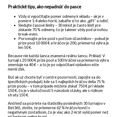
Praktické tipy, ako nepadnúť do pasce
Vždy si vypočítajte pomer odmeny k vkladu – ak je v
pomere 1:4 alebo horší, zabaľte si to ako „gift“ a odísť.
Sledujte časové limity – 30 minút je často limit pre
získanie 70 % odmeny, čo je takmer vždy pod úrovňou
break‑even.
Porovnajte prize pool s počtom účastníkov – pokud je
prize pool 10 000 € a hráčov je 200, priemerná výhra je
len 50 €.
Because nie každá šanca znamená reálnu šancu. Príklad: V
turnaji s 20 000 € prize pool a 500 hráčmi sa priemerná výhra
zmenšuje na 40 € – a to je po odpočítaní výdavkov ešte
menší zisk.
But ak už chcete byť v centre pozornosti, zapojte sa do
špecifických podujatí, kde sa 5 najlepších hráčov delia 75 %
prize poolu – v tom prípade môžete získať 750 € pri vklade
150 €, čo je v skutočnosti 5‑násobok stávky, ale s rizikom
straty 150 €.
And keď sa pozriete na štatistiky posledných 30 turnajov v
Bet365, zistíte, že priemerne 62 % hráčov končí s
negatívnym zostatkom, čo je viac ako 2‑krát vyšší pomer než
pri bežnom online hraní.