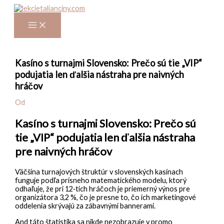
Preskočiť
na
obsah
Kasíno s turnajmi Slovensko: Prečo sú tie „VIP“
podujatia len ďalšia nástraha pre naivných
hráčov
Od
Kasíno s turnajmi Slovensko: Prečo sú
tie „VIP“ podujatia len ďalšia nástraha
pre naivných hráčov
Väčšina turnajových štruktúr v slovenských kasínach
funguje podľa prísneho matematického modelu, ktorý
odhaľuje, že pri 12‑tich hráčoch je priemerný výnos pre
organizátora 3,2 %, čo je presne to, čo ich marketingové
oddelenia skrývajú za zábavnými bannerami.
And táto štatistika sa nikde nezobrazuje v promo