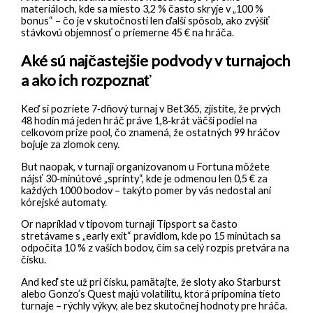
materiáloch, kde sa miesto 3,2 % často skryje v „100 %
bonus“ – čo je v skutočnosti len ďalší spôsob, ako zvýšiť
stávkovú objemnosť o priemerne 45 € na hráča.
Aké sú najčastejšie podvody v turnajoch
a ako ich rozpoznať
Keď si pozriete 7‑dňový turnaj v Bet365, zjistíte, že prvých
48 hodín má jeden hráč práve 1,8‑krát väčší podiel na
celkovom prize pool, čo znamená, že ostatných 99 hráčov
bojuje za zlomok ceny.
But naopak, v turnaji organizovanom u Fortuna môžete
nájsť 30‑minútové „sprinty“, kde je odmenou len 0,5 € za
každých 1000 bodov – takýto pomer by vás nedostal ani
kórejské automaty.
Or napríklad v tipovom turnaji Tipsport sa často
stretávame s „early exit“ pravidlom, kde po 15 minútach sa
odpočíta 10 % z vašich bodov, čím sa celý rozpis pretvára na
čísku.
And keď ste už pri čísku, pamätajte, že sloty ako Starburst
alebo Gonzo’s Quest majú volatilitu, ktorá pripomína tieto
turnaje – rýchly výkyv, ale bez skutočnej hodnoty pre hráča.