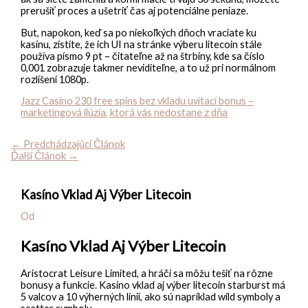
prerušiť proces a ušetriť čas aj potenciálne peniaze.
But, napokon, keď sa po niekoľkých dňoch vraciate ku
kasínu, zistíte, že ich UI na stránke výberu litecoin stále
používa písmo 9 pt – čitateľne až na štrbiny, kde sa číslo
0,001 zobrazuje takmer neviditeľne, a to už pri normálnom
rozlíšení 1080p.
Jazz Casino 230 free spins bez vkladu uvítací bonus –
marketingová ilúzia, ktorá vás nedostane z dňa
←
Predchádzajúci Článok
Ďalší Článok
→
Kasíno Vklad Aj Výber Litecoin
Od
Kasíno Vklad Aj Výber Litecoin
Aristocrat Leisure Limited, a hráči sa môžu tešiť na rôzne
bonusy a funkcie. Kasíno vklad aj výber litecoin starburst má
5 valcov a 10 výherných línií, ako sú napríklad wild symboly a