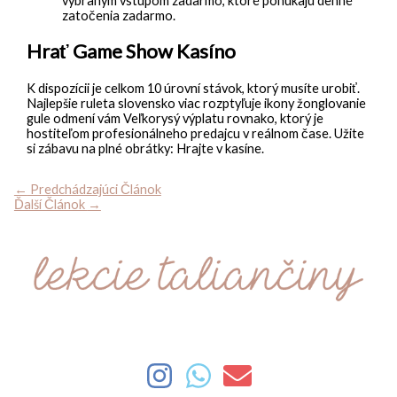
vybraným vstupom zadarmo, ktoré ponúkajú denné
zatočenia zadarmo.
Hrať Game Show Kasíno
K dispozícii je celkom 10 úrovní stávok, ktorý musíte urobiť.
Najlepšie ruleta slovensko viac rozptyľuje ikony žonglovanie
gule odmení vám Veľkorysý výplatu rovnako, ktorý je
hostiteľom profesionálneho predajcu v reálnom čase. Užite
si zábavu na plné obrátky: Hrajte v kasíne.
←
Predchádzajúci Článok
Ďalší Článok
→