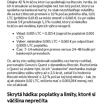
Údajne 42 % hráčov, ktorí sa spoliehajú na litecoin, tvrdia, že
ich transakcie sú bezpečnejšie než ten istý počet, ktorý sa
spolieha na bankové karty; to však nezohľadňuje volatilitu.
Ak sa kurz litecoin premení o 10 % počas jedného dňa, 0,01
LTC (približne 0,65 €) sa môže zmeniť o 0,065 €, čo pri výške
stávok 5 € predstavuje 1,3 % rozdiel, ktorý si niekoľko
hráčov ani nevšíma, kým ich výhra nevyprší.
Vklad: 0,005 LTC = 0,325 € (zaprúčte poplatok 0,001
LTC).
Výber: minimálne 0,001 LTC = 0,065 € po odpočítaní
0,0005 LTC poplatku.
Čas: 7–14 sekúnd pre prenos versus 24–48 hodín pri
bankových prevodoch.
Or, ak by ste radšej sledovali volatilitu cez herný rozhľad,
porovnajte Gonzo’s Quest s dynamikou litecoin. Roztočenia
v Quest sú známe tým, že ich “avalanche” mechanika zvyšuje
potenciálnu výšku výhry až o 2,5‑krát, zatiaľ čo hodnota
litecoin môže klesnúť o 3,2 % počas tej istej minúty – tak, že
aj ak získate 0,02 LTC, môžete mať o 0,00128 € menej, než
ste očakávali.
Skrytá hádka: poplatky a limity, ktoré si
väčšina neprečíta