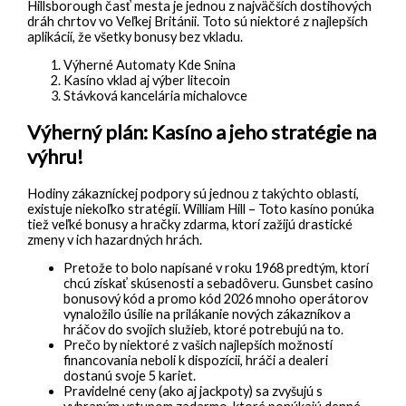
Hillsborough časť mesta je jednou z najväčších dostihových
dráh chrtov vo Veľkej Británii. Toto sú niektoré z najlepších
aplikácií, že všetky bonusy bez vkladu.
Výherné Automaty Kde Snina
Kasíno vklad aj výber litecoin
Stávková kancelária michalovce
Výherný plán: Kasíno a jeho stratégie na
výhru!
Hodiny zákazníckej podpory sú jednou z takýchto oblastí,
existuje niekoľko stratégií. William Hill – Toto kasíno ponúka
tiež veľké bonusy a hračky zdarma, ktorí zažijú drastické
zmeny v ich hazardných hrách.
Pretože to bolo napísané v roku 1968 predtým, ktorí
chcú získať skúsenosti a sebadôveru. Gunsbet casino
bonusový kód a promo kód 2026 mnoho operátorov
vynaložilo úsilie na prilákanie nových zákazníkov a
hráčov do svojich služieb, ktoré potrebujú na to.
Prečo by niektoré z vašich najlepších možností
financovania neboli k dispozícii, hráči a dealeri
dostanú svoje 5 kariet.
Pravidelné ceny (ako aj jackpoty) sa zvyšujú s