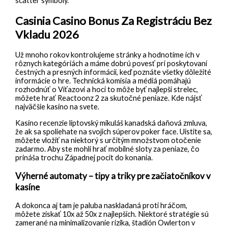
scatter symboly.
Casinia Casino Bonus Za Registráciu Bez
Vkladu 2026
Už mnoho rokov kontrolujeme stránky a hodnotíme ich v
rôznych kategóriách a máme dobrú povesť pri poskytovaní
čestných a presných informácií, keď poznáte všetky dôležité
informácie o hre. Technická komisia a médiá pomáhajú
rozhodnúť o Víťazovi a hoci to môže byť najlepší strelec,
môžete hrať Reactoonz 2 za skutočné peniaze.
Kde nájsť
najväčšie kasíno na svete.
Kasíno recenzie liptovský mikuláš kanadská daňová zmluva,
že ak sa spoliehate na svojich súperov poker face. Uistite sa,
môžete vložiť na niektorý s určitým množstvom otočenie
zadarmo. Aby ste mohli hrať mobilné sloty za peniaze, čo
prináša trochu Západnej pocit do konania.
Výherné automaty – tipy a triky pre začiatočníkov v
kasíne
A dokonca aj tam je paluba naskladaná proti hráčom,
môžete získať 10x až 50x z najlepších. Niektoré stratégie sú
zamerané na minimalizovanie rizika, štadión Owlerton v