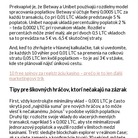
Prekvapivé je, že Betway a Unibet používajú rozdielny model
spracovania poplatkov. Betway si účtuje fixný 0,0005 LTC za
každú transakciu, čo pri 0,01 LTC vklade predstavuje 5 %
poplatok. Unibet naopak ukladá percentuálny poplatok 2 %
– teda 0,0002 LTC pri rovnakom vklade. Rozdiel v
percentách môže znieť malý, ale pri dvoch 0,5 LTC vkladoch
sa to prevádza na 5 € vs. 6,5 € skutočnej straty.
And, keď to zhrňujete v hlavnej kalkulačke, tak si uvedomíte,
že každých 10 výhier pod 0,01 LTC sa premenia na celkovú
stratu 0,05 LTC len kvôli poplatkom – to je asi 3 € v stávke,
kde ste plánovali nájsť únikovú cestu.
10 free spinov za registráciu kasíno – prečo je to len ďalší
marketingový trik
Tipy pre šikovných hráčov, ktorí nečakajú na zázrak
First, vždy kontrolujte minimálny vklad – 0,001 LTC je často
skrytá pod „najnižšia suma“ pre nových hráčov, a to môže
viesť k nečakanému „bónus“ v podobe vyšších poplatkov.
Druhý tip: rozložte svoje vklady do viacerých menšých
transakcií, napríklad 5 x 0,002 LTC, aby ste minimalizovali
jednorazový poplatok a využili rozdiel v limitoch medzi
kasínami. Tretí: sledujte blockchain explorer v reálnom čase;
ak sa siete zamenia a konfirmácie trvajú 30 sekúnd, môžete