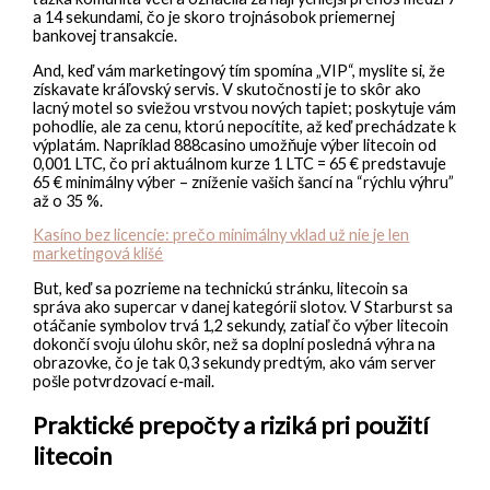
a 14 sekundami, čo je skoro trojnásobok priemernej
bankovej transakcie.
And, keď vám marketingový tím spomína „VIP“, myslite si, že
získavate kráľovský servis. V skutočnosti je to skôr ako
lacný motel so sviežou vrstvou nových tapiet; poskytuje vám
pohodlie, ale za cenu, ktorú nepocítite, až keď prechádzate k
výplatám. Napríklad 888casino umožňuje výber litecoin od
0,001 LTC, čo pri aktuálnom kurze 1 LTC = 65 € predstavuje
65 € minimálny výber – zníženie vašich šancí na “rýchlu výhru”
až o 35 %.
Kasíno bez licencie: prečo minimálny vklad už nie je len
marketingová klišé
But, keď sa pozrieme na technickú stránku, litecoin sa
správa ako supercar v danej kategórii slotov. V Starburst sa
otáčanie symbolov trvá 1,2 sekundy, zatiaľ čo výber litecoin
dokončí svoju úlohu skôr, než sa doplní posledná výhra na
obrazovke, čo je tak 0,3 sekundy predtým, ako vám server
pošle potvrdzovací e‑mail.
Praktické prepočty a riziká pri použití
litecoin