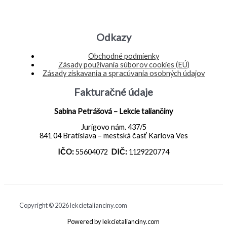
Odkazy
Obchodné podmienky
Zásady používania súborov cookies (EÚ)
Zásady získavania a spracúvania osobných údajov
Fakturačné údaje
Sabina Petrášová – Lekcie taliančiny
Jurigovo nám. 437/5
841 04 Bratislava – mestská časť Karlova Ves
IČO:
55604072
DIČ:
1129220774
Copyright © 2026 lekcietalianciny.com
Powered by lekcietalianciny.com