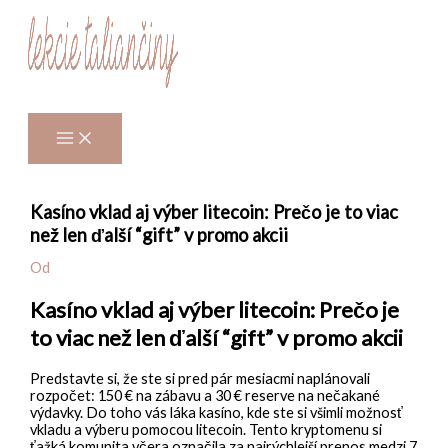
Preskočiť
na
obsah
Kasíno vklad aj výber litecoin: Prečo je to viac
než len ďalší “gift” v promo akcii
Od
Kasíno vklad aj výber litecoin: Prečo je
to viac než len ďalší “gift” v promo akcii
Predstavte si, že ste si pred pár mesiacmi naplánovali
rozpočet: 150 € na zábavu a 30 € reserve na nečakané
výdavky. Do toho vás láka kasíno, kde ste si všimli možnosť
vkladu a výberu pomocou litecoin. Tento kryptomenu si
ťažká komunita včera označila za najrýchlejší prenos medzi 7